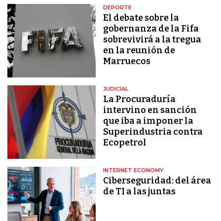
DEPORTE
El debate sobre la
gobernanza de la Fifa
sobrevivirá a la tregua
en la reunión de
Marruecos
JUDICIAL
La Procuraduría
intervino en sanción
que iba a imponer la
Superindustria contra
Ecopetrol
INTERNET ECONOMY
Ciberseguridad: del área
de TI a las juntas