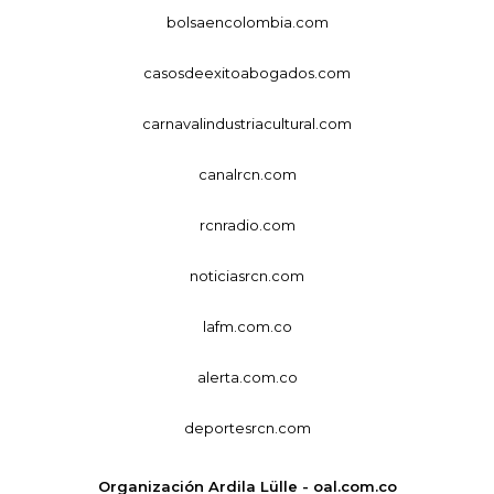
bolsaencolombia.com
casosdeexitoabogados.com
carnavalindustriacultural.com
canalrcn.com
rcnradio.com
noticiasrcn.com
lafm.com.co
alerta.com.co
deportesrcn.com
Organización Ardila Lülle - oal.com.co