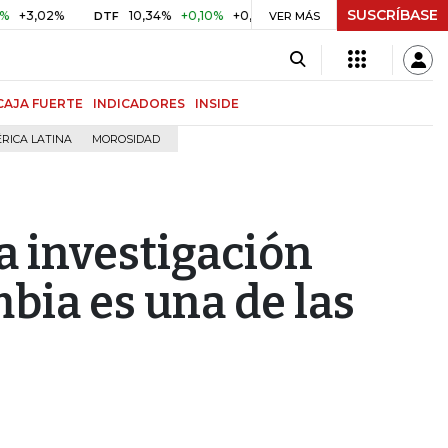
SUSCRÍBASE
2%
10,34%
+0,10%
+0,98%
$ 416,86
+$ 0,05
+0,01%
DTF
UVR
VER MÁS
CAJA FUERTE
INDICADORES
INSIDE
RICA LATINA
MOROSIDAD
la investigación
bia es una de las