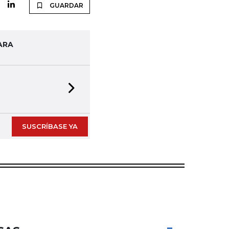
GUARDAR
ARA
Next slide
SUSCRÍBASE YA