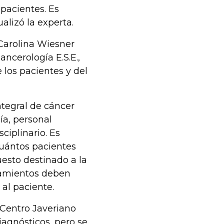
 pacientes. Es
alizó la experta.
 Carolina Wiesner
ancerología E.S.E.,
e los pacientes y del
integral de cáncer
ía, personal
ciplinario. Es
cuántos pacientes
esto destinado a la
atamientos deben
al paciente.
 Centro Javeriano
iagnósticos, pero se