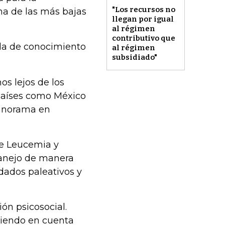
"Los recursos no
na de las más bajas
llegan por igual
al régimen
contributivo que
ada de conocimiento
al régimen
subsidiado"
s lejos de los
países como México
panorama en
e Leucemia y
manejo de manera
idados paleativos y
ón psicosocial.
eniendo en cuenta