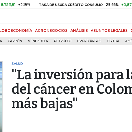
+2,19%
29,66%
+0,87%
+3,0
TASA DE USURA CRÉDITO CONSUMO
LOBOECONOMÍA
AGRONEGOCIOS
ANÁLISIS
ASUNTOS LEGALES
ÍA
CARBÓN
VENEZUELA
PETRÓLEO
GRUPO ARGOS
EBITDA
AMÉ
SALUD
"La inversión para 
del cáncer en Colom
más bajas"