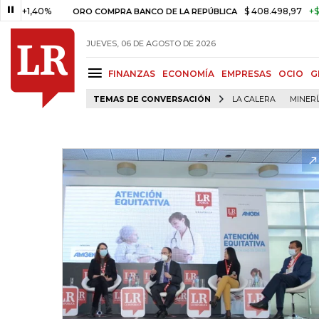
40%
$ 408.498,97
+$ 8.753,81
ORO COMPRA BANCO DE LA REPÚBLICA
JUEVES, 06 DE AGOSTO DE 2026
FINANZAS
ECONOMÍA
EMPRESAS
OCIO
G
TEMAS DE CONVERSACIÓN
LA CALERA
MINER