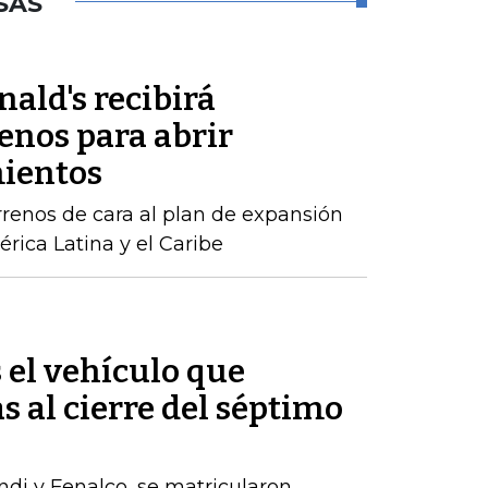
SAS
ald's recibirá
enos para abrir
mientos
rrenos de cara al plan de expansión
rica Latina y el Caribe
s el vehículo que
s al cierre del séptimo
ndi y Fenalco, se matricularon