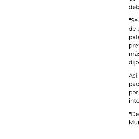
deb
"Se
de 
pal
pre
más
dijo
Así
pac
por
int
"De
Muri