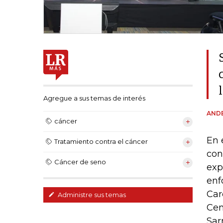
Agregue a sus temas de interés
AND
cáncer
En 
Tratamiento contra el cáncer
con
Cáncer de seno
exp
enf
Car
Administre sus temas
Cen
Sar