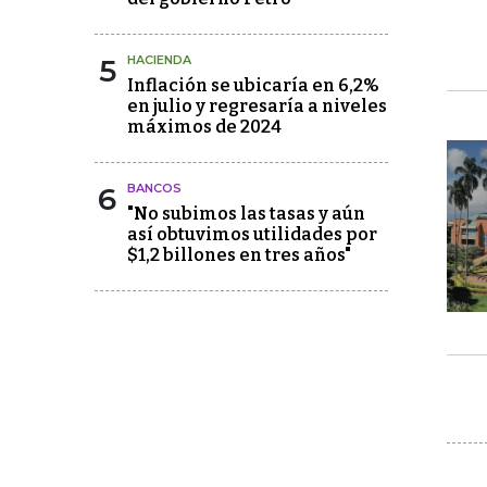
5
HACIENDA
Inflación se ubicaría en 6,2%
en julio y regresaría a niveles
máximos de 2024
6
BANCOS
"No subimos las tasas y aún
así obtuvimos utilidades por
$1,2 billones en tres años"