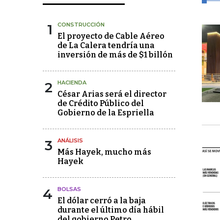
1
CONSTRUCCIÓN
El proyecto de Cable Aéreo
de La Calera tendría una
inversión de más de $1 billón
2
HACIENDA
César Arias será el director
de Crédito Público del
Gobierno de la Espriella
3
ANÁLISIS
Más Hayek, mucho más
Hayek
4
BOLSAS
El dólar cerró a la baja
durante el último día hábil
del gobierno Petro