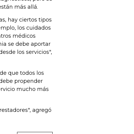
stán más allá.
s, hay ciertos tipos
emplo, los cuidados
ntros médicos
mia se debe aportar
esde los servicios",
 de que todos los
e debe propender
servicio mucho más
prestadores", agregó