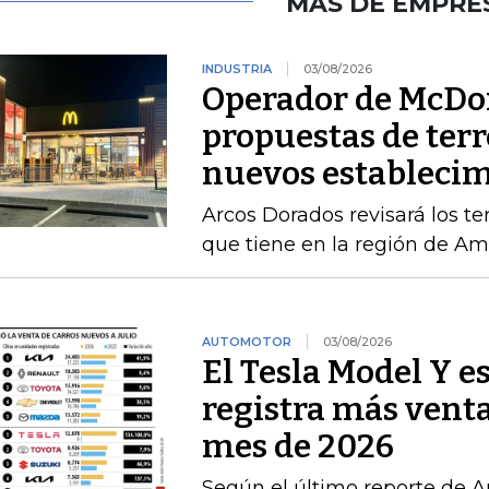
MÁS DE EMPRE
INDUSTRIA
03/08/2026
Operador de McDon
propuestas de terr
nuevos estableci
Arcos Dorados revisará los te
que tiene en la región de Amé
AUTOMOTOR
03/08/2026
El Tesla Model Y e
registra más venta
mes de 2026
Según el último reporte de A