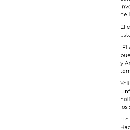
inv
de 
El 
est
"El
pue
y A
tér
Yol
Lin
hol
los
"Lo
Hac