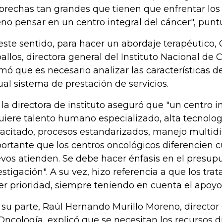
 brechas tan grandes que tienen que enfrentar los
no pensar en un centro integral del cáncer", puntu
este sentido, para hacer un abordaje terapéutico,
allos, directora general del Instituto Nacional de C
rmó que es necesario analizar las características d
ual sistema de prestación de servicios.
, la directora de instituto aseguró que "un centro 
uiere talento humano especializado, alta tecnolog
acitado, procesos estandarizados, manejo multidis
ortante que los centros oncológicos diferencien 
vos atienden. Se debe hacer énfasis en el presupu
estigación". A su vez, hizo referencia a que los tr
er prioridad, siempre teniendo en cuenta el apoyo 
 su parte, Raúl Hernando Murillo Moreno, director
Oncología, explicó que se necesitan los recursos d