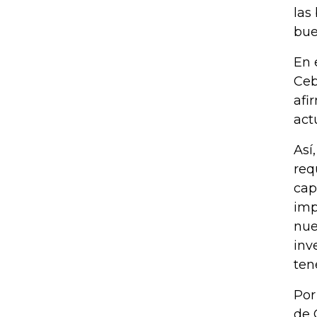
las
bue
En 
Ceb
afi
act
Así
req
cap
imp
nue
inv
ten
Por
de 