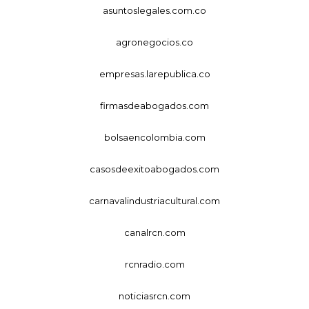
asuntoslegales.com.co
agronegocios.co
empresas.larepublica.co
firmasdeabogados.com
bolsaencolombia.com
casosdeexitoabogados.com
carnavalindustriacultural.com
canalrcn.com
rcnradio.com
noticiasrcn.com