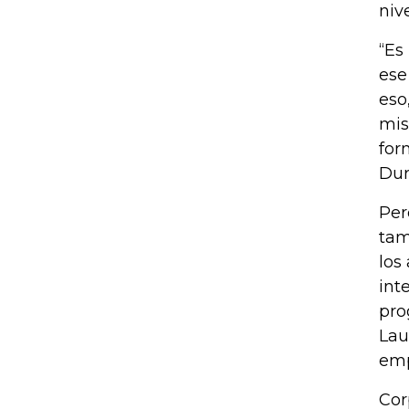
nive
“Es
ese
eso
mis
for
Dur
Per
tam
los
int
pro
Lau
emp
Cor