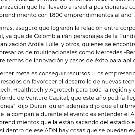
anización que ha llevado a Israel a posicionarse c
rendimiento con 1.800 emprendimientos al año”, ex
más, aseguró que lograrán la relación entre corpo
el, ya que de Colombia irán personajes de la Funda
anización Ardila Lülle, y otros, quienes se encont
resarios de multinacionales como Mercedes -Ben
re temas de innovación y casos de éxito para apli
tercer meta es conseguir recursos. “Los empresario
eresados en favorecer el desarrollo de nuevas tec
tech, Healthtech y Agrotech para toda la región y 
 fondo de Venture Capital, que este año podría lle
lones”, dijo Durán, quien además dijo que el últim
ne la compañía durante el evento es entender el 
rendimientos que la están sacando del estadio e
 si dentro de ese ADN hay cosas que se puedan evi