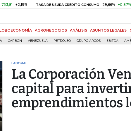
+2,19%
29,66%
+0,87%
+3,02
TASA DE USURA CRÉDITO CONSUMO
LOBOECONOMÍA
AGRONEGOCIOS
ANÁLISIS
ASUNTOS LEGALES
ÍA
CARBÓN
VENEZUELA
PETRÓLEO
GRUPO ARGOS
EBITDA
AMÉ
LABORAL
La Corporación Ve
capital para inverti
emprendimientos l