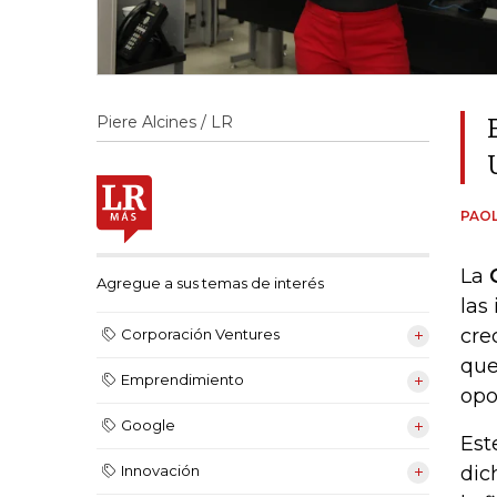
Piere Alcines / LR
PAOL
La
Agregue a sus temas de interés
las
cre
Corporación Ventures
que
Emprendimiento
opo
Google
Est
dic
Innovación