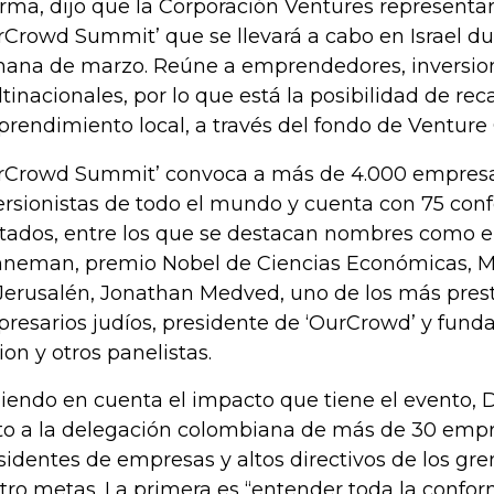
firma, dijo que la Corporación Ventures representa
rCrowd Summit’ que se llevará a cabo en Israel du
ana de marzo. Reúne a emprendedores, inversion
tinacionales, por lo que está la posibilidad de rec
rendimiento local, a través del fondo de Venture 
rCrowd Summit’ convoca a más de 4.000 empresar
ersionistas de todo el mundo y cuenta con 75 conf
itados, entre los que se destacan nombres como e
neman, premio Nobel de Ciencias Económicas, Mo
Jerusalén, Jonathan Medved, uno de los más prest
resarios judíos, presidente de ‘OurCrowd’ y fund
ion y otros panelistas.
iendo en cuenta el impacto que tiene el evento,
to a la delegación colombiana de más de 30 empre
sidentes de empresas y altos directivos de los gr
tro metas. La primera es “entender toda la confo