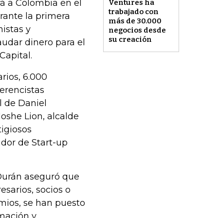
rá a Colombia en el
Ventures ha
trabajado con
rante la primera
más de 30.000
istas y
negocios desde
su creación
audar dinero para el
Capital.
ios, 6.000
erencistas
l de Daniel
she Lion, alcalde
igiosos
ador de Start-up
 Durán aseguró que
sarios, socios o
emios, se han puesto
rmación y