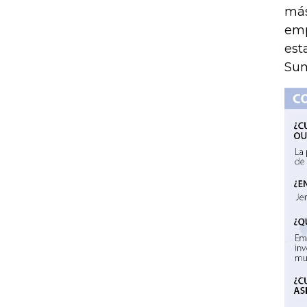
más
emp
est
Sum