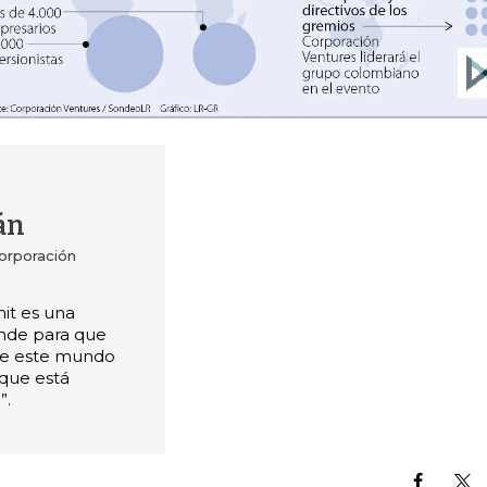
án
Corporación
it es una
nde para que
de este mundo
que está
”.