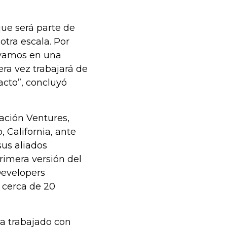
ue será parte de
tra escala. Por
, vamos en una
ra vez trabajará de
cto”, concluyó
ración Ventures,
 California, ante
sus aliados
rimera versión del
Developers
 cerca de 20
ha trabajado con