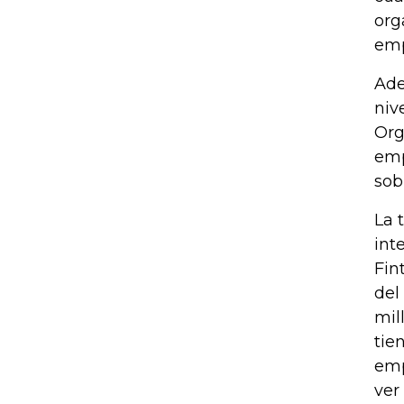
org
emp
Ade
niv
Org
emp
sob
La 
int
Fin
del
mil
tie
emp
ver