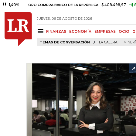
0%
$ 408.498,97
+$ 8.753,81
ORO COMPRA BANCO DE LA REPÚBLICA
JUEVES, 06 DE AGOSTO DE 2026
FINANZAS
ECONOMÍA
EMPRESAS
OCIO
G
TEMAS DE CONVERSACIÓN
LA CALERA
MINER