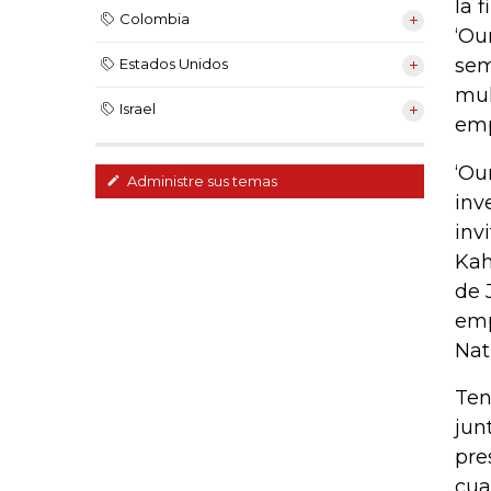
la 
Colombia
‘Ou
sem
Estados Unidos
mul
Israel
emp
‘Ou
Administre sus temas
inv
inv
Kah
de 
emp
Nat
Ten
jun
pre
cua