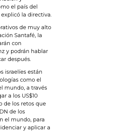
omo el país del
plicó la directiva.
rativos de muy alto
ción Santafé, la
rarán con
z y podrán hablar
car después.
s israelíes están
nologías como el
el mundo, a través
gar a los US$10
o de los retos que
ADN de los
n el mundo, para
denciar y aplicar a