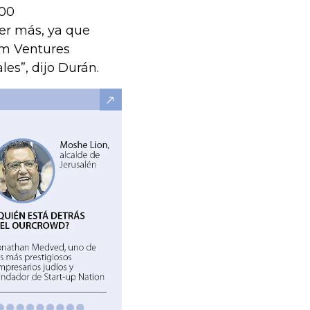
000
er más, ya que
am Ventures
es”, dijo Durán.