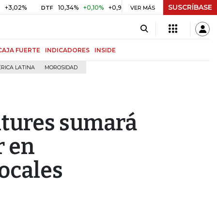
SUSCRÍBASE
%
10,34%
+0,10%
+0,98%
$ 416,86
+$ 0,05
+0,01%
DTF
UVR
VER MÁS
CAJA FUERTE
INDICADORES
INSIDE
RICA LATINA
MOROSIDAD
ntures sumará
r en
ocales