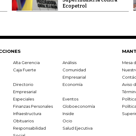
Ecopetrol
CCIONES
MANT
Alta Gerencia
Análisis
Mesa d
Caja Fuerte
Comunidad
Nuestr
Empresarial
Contác
Directorio
Economía
Aviso 
Empresarial
Términ
Especiales
Eventos
Políti
Finanzas Personales
Globoeconomía
Polític
Infraestructura
Inside
Superi
Obituarios
Ocio
Responsabilidad
Salud Ejecutiva
Social