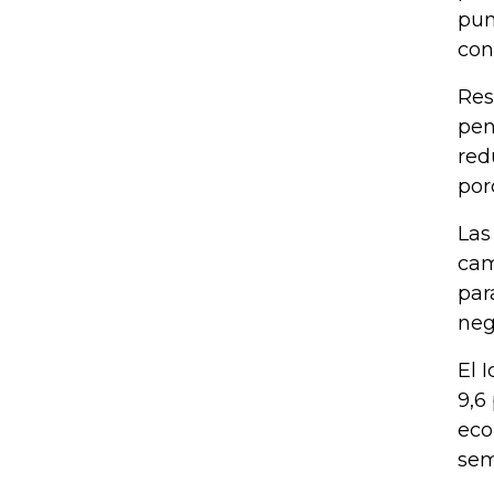
pun
con
Res
pen
red
por
Las
cam
par
neg
El 
9,6
eco
sem