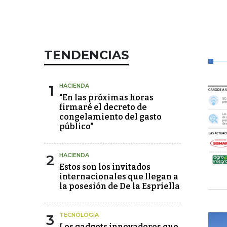
TENDENCIAS
1
HACIENDA
"En las próximas horas
firmaré el decreto de
congelamiento del gasto
público"
2
HACIENDA
Estos son los invitados
internacionales que llegan a
la posesión de De la Espriella
3
TECNOLOGÍA
Los gadgets innovadores que