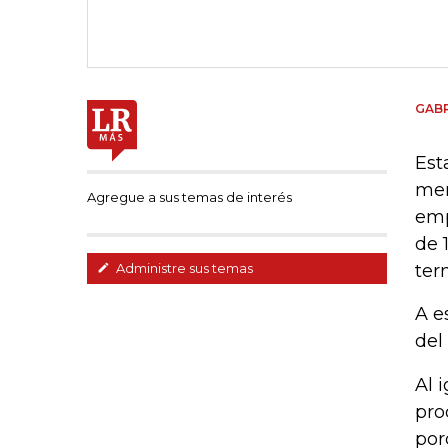
GABR
Est
men
Agregue a sus temas de interés
emp
de 
ter
Administre sus temas
A e
del
Al 
pro
por