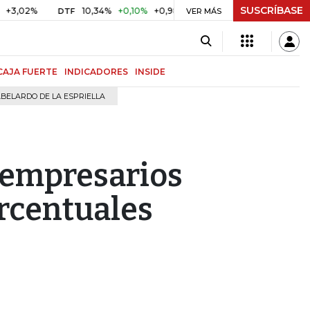
SUSCRÍBASE
%
10,34%
+0,10%
+0,98%
$ 416,96
+$ 0,05
+0,01%
DTF
UVR
VER MÁS
CAJA FUERTE
INDICADORES
INSIDE
BELARDO DE LA ESPRIELLA
s empresarios
orcentuales