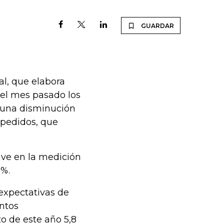
GUARDAR
al, que elabora
 el mes pasado los
e una disminución
 pedidos, que
ave en la medición
6%.
 expectativas de
untos
zo de este año 5,8