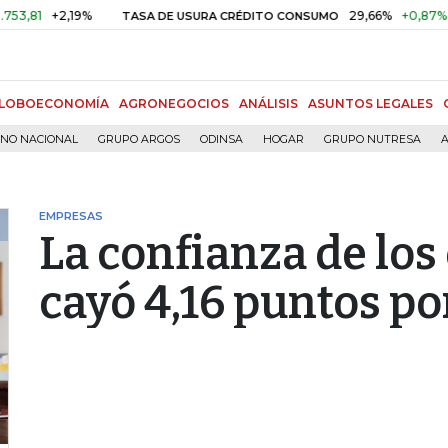
+2,19%
29,66%
+0,87%
+3,02
TASA DE USURA CRÉDITO CONSUMO
LOBOECONOMÍA
AGRONEGOCIOS
ANÁLISIS
ASUNTOS LEGALES
RNO NACIONAL
GRUPO ARGOS
ODINSA
HOGAR
GRUPO NUTRESA
A
EMPRESAS
La confianza de lo
cayó 4,16 puntos p