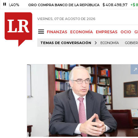
40%
$ 408.498,97
+$ 8.753,81
ORO COMPRA BANCO DE LA REPÚBLICA
VIERNES, 07 DE AGOSTO DE 2026
FINANZAS
ECONOMÍA
EMPRESAS
OCIO
G
TEMAS DE CONVERSACIÓN
ECONOMÍA
GOBIE