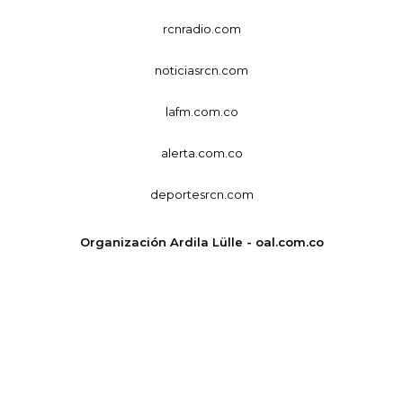
rcnradio.com
noticiasrcn.com
lafm.com.co
alerta.com.co
deportesrcn.com
Organización Ardila Lülle - oal.com.co