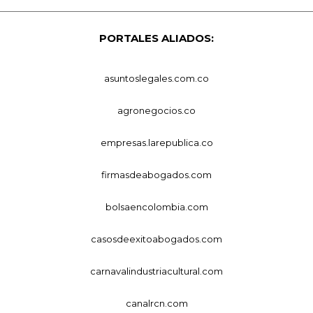
PORTALES ALIADOS:
asuntoslegales.com.co
agronegocios.co
empresas.larepublica.co
firmasdeabogados.com
bolsaencolombia.com
casosdeexitoabogados.com
carnavalindustriacultural.com
canalrcn.com