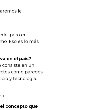
zaremos la
.
ede, pero en
mo. Eso es lo más
va en el país?
 consiste en un
pectos como paredes
cio y tecnología.
ño.
del concepto que