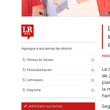
Agregue a sus temas de interés
PAOL
Fitness 24 Seven
La 
Fitness24Seven
de 
Gimnasios
pla
la 
Deporte
han
Seg
Administre sus temas