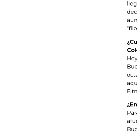
lle
dec
aún
“fi
¿Cu
Co
Hoy
Buc
oct
aqu
Fit
¿En
Par
afu
Buc