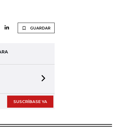
GUARDAR
ARA
Next slide
SUSCRÍBASE YA