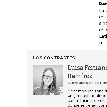
Per
La 
ent
sin
en 
Lat
men
LOS CONTRASTES
Luisa Fernan
Ramírez
Site responsible de Fit
“Tenemos una zona de
un gimnasio totalme
con máquinas de últi
donde entrenan como 