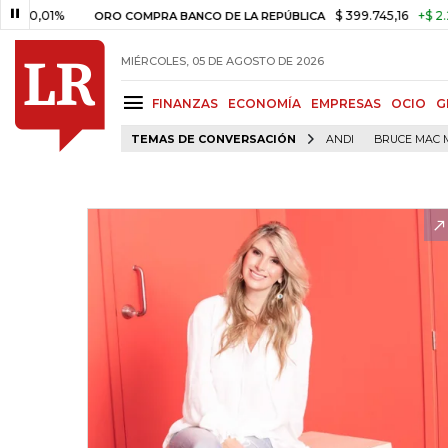
1%
$ 399.745,16
+$ 2.295,71
ORO COMPRA BANCO DE LA REPÚBLICA
MIÉRCOLES, 05 DE AGOSTO DE 2026
FINANZAS
ECONOMÍA
EMPRESAS
OCIO
G
TEMAS DE CONVERSACIÓN
ANDI
BRUCE MAC 