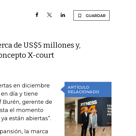
GUARDAR
erca de US$5 millones y,
concepto X-court
ertas en diciembre
ARTÍCULO
RELACIONADO
en día y tiene
f Burén, gerente de
asta el momento
ya están abiertas”.
xpansión, la marca