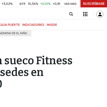
SUSCRÍBASE
10,34%
+0,10%
+0,98%
$ 416,86
+$ 0,05
+0,01%
DTF
UVR
VER MÁS
CAJA FUERTE
INDICADORES
INSIDE
NÓMENO DE EL NIÑO
n sueco Fitness
 sedes en
0