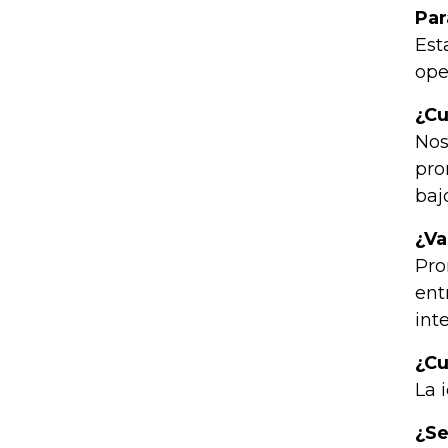
Par
Est
ope
¿Cu
Nos
pro
baj
¿Va
Pro
ent
int
¿Cu
La 
¿Se