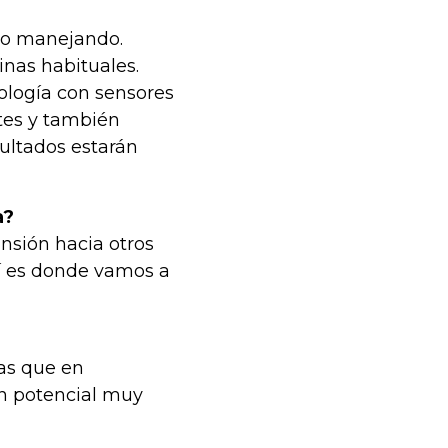
do manejando.
inas habituales.
ología con sensores
ntes y también
sultados estarán
a?
nsión hacia otros
uí es donde vamos a
ras que en
un potencial muy