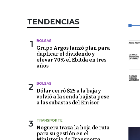
TENDENCIAS
1
BOLSAS
Grupo Argos lanzó plan para
duplicar el dividendo y
elevar 70% el Ebitda en tres
años
2
BOLSAS
Dólar cerró $25 a la baja y
volvió a la senda bajista pese
a las subastas del Emisor
3
TRANSPORTE
Noguera traza la hoja de ruta
para su gestión en el
Ministerio de Transporte