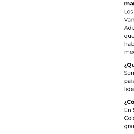
man
Los
Vam
Ade
que
hab
med
¿Qu
Som
paí
lid
¿Có
En 
Col
gra