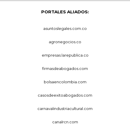
PORTALES ALIADOS:
asuntoslegales.com.co
agronegocios.co
empresas.larepublica.co
firmasdeabogados.com
bolsaencolombia.com
casosdeexitoabogados.com
carnavalindustriacultural.com
canalrcn.com