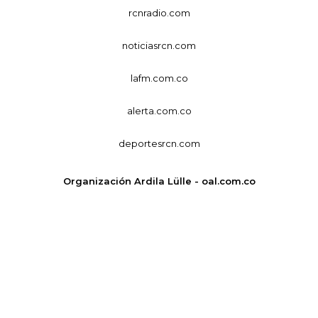
rcnradio.com
noticiasrcn.com
lafm.com.co
alerta.com.co
deportesrcn.com
Organización Ardila Lülle - oal.com.co