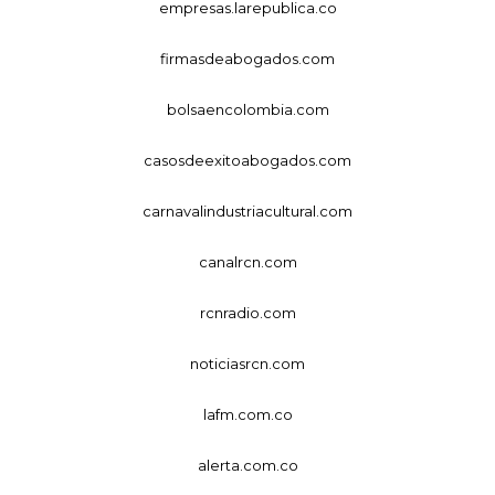
empresas.larepublica.co
firmasdeabogados.com
bolsaencolombia.com
casosdeexitoabogados.com
carnavalindustriacultural.com
canalrcn.com
rcnradio.com
noticiasrcn.com
lafm.com.co
alerta.com.co