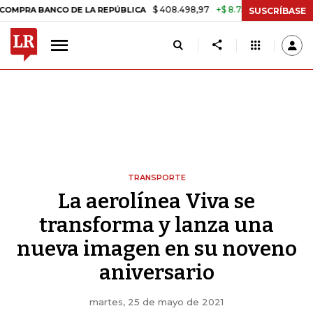
$ 408.498,97
+$ 8.753,81
+2,19%
ANCO DE LA REPÚBLICA
TASA D
SUSCRÍBASE
TRANSPORTE
La aerolínea Viva se
transforma y lanza una
nueva imagen en su noveno
aniversario
martes, 25 de mayo de 2021