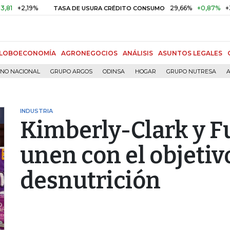
,19%
29,66%
+0,87%
+3,02%
TASA DE USURA CRÉDITO CONSUMO
LOBOECONOMÍA
AGRONEGOCIOS
ANÁLISIS
ASUNTOS LEGALES
RNO NACIONAL
GRUPO ARGOS
ODINSA
HOGAR
GRUPO NUTRESA
A
INDUSTRIA
Kimberly-Clark y F
unen con el objetiv
desnutrición