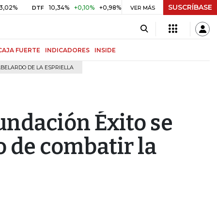
SUSCRÍBASE
10,34%
+0,10%
+0,98%
$ 416,96
+$ 0,05
+0,01%
DTF
UVR
VER MÁS
CAJA FUERTE
INDICADORES
INSIDE
BELARDO DE LA ESPRIELLA
undación Éxito se
o de combatir la