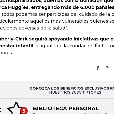
os hospitalizados, además con la donación que 
ca Huggies, entregando más de 6.000 pañale
 todos podemos ser partícipes del cuidado de la p
ticularmente aquellos más vulnerables quienes s
uaciones adversas de la salud”.
berly-Clark seguirá apoyando iniciativas que 
nestar infantil
, al igual que la Fundación Éxito co
ores.
CONOZCA LOS BENEFICIOS EXCLUSIVOS P
NUESTROS SUSCRIPTORES
BIBLIOTECA PERSONAL
5
Previous slide