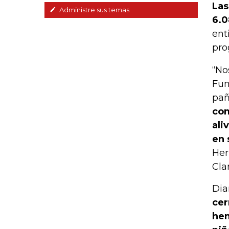
Las
Administre sus temas
6.0
ent
pro
“No
Fun
pañ
com
ali
en 
Her
Cla
Dia
cer
hem