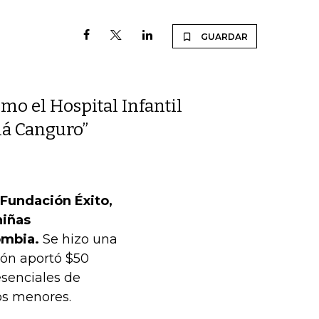
GUARDAR
mo el Hospital Infantil
má Canguro”
 Fundación Éxito,
niñas
ombia.
Se hizo una
ión aportó $50
esenciales de
os menores.