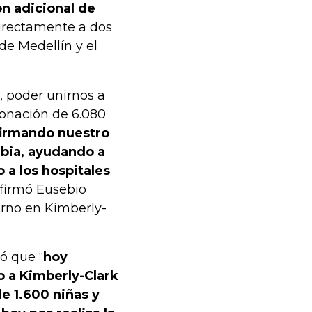
ón adicional de
irectamente a dos
de Medellín y el
, poder unirnos a
donación de 6.080
firmando nuestro
mbia, ayudando a
o a los hospitales
afirmó Eusebio
rno en Kimberly-
ó que “
hoy
o a Kimberly-Clark
e 1.600 niñas y