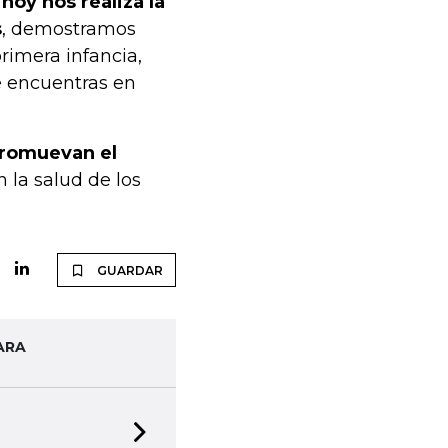
hoy nos realiza la
s
, demostramos
rimera infancia,
e encuentras en
promuevan el
n la salud de los
GUARDAR
ARA
Next slide