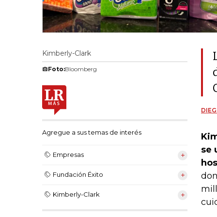
Kimberly-Clark
Foto:
Bloomberg
DIEG
Agregue a sus temas de interés
Kim
se 
Empresas
hos
don
Fundación Éxito
mil
Kimberly-Clark
cui