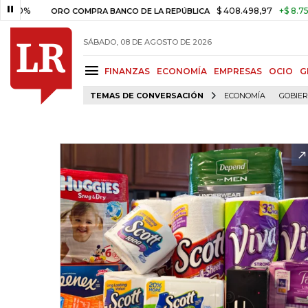
$ 408.498,97
+$ 8.753,81
+2
ORO COMPRA BANCO DE LA REPÚBLICA
SÁBADO, 08 DE AGOSTO DE 2026
FINANZAS
ECONOMÍA
EMPRESAS
OCIO
G
TEMAS DE CONVERSACIÓN
ECONOMÍA
GOBIE