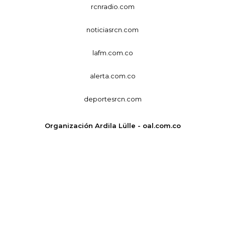
rcnradio.com
noticiasrcn.com
lafm.com.co
alerta.com.co
deportesrcn.com
Organización Ardila Lülle - oal.com.co