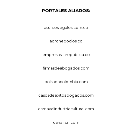
PORTALES ALIADOS:
asuntoslegales.com.co
agronegocios.co
empresas.larepublica.co
firmasdeabogados.com
bolsaencolombia.com
casosdeexitoabogados.com
carnavalindustriacultural.com
canalrcn.com