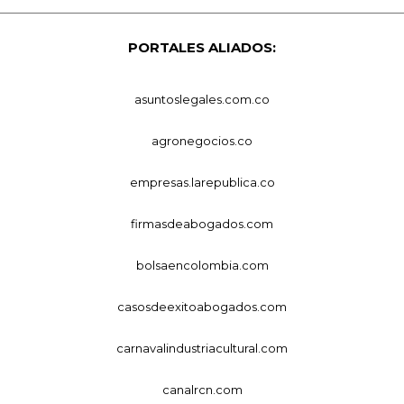
PORTALES ALIADOS:
asuntoslegales.com.co
agronegocios.co
empresas.larepublica.co
firmasdeabogados.com
bolsaencolombia.com
casosdeexitoabogados.com
carnavalindustriacultural.com
canalrcn.com