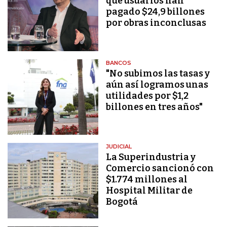
que usuarios han
pagado $24,9 billones
por obras inconclusas
BANCOS
"No subimos las tasas y
aún así logramos unas
utilidades por $1,2
billones en tres años"
JUDICIAL
La Superindustria y
Comercio sancionó con
$1.774 millones al
Hospital Militar de
Bogotá