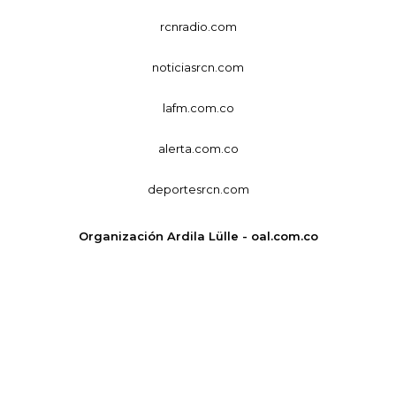
rcnradio.com
noticiasrcn.com
lafm.com.co
alerta.com.co
deportesrcn.com
Organización Ardila Lülle - oal.com.co