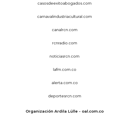
casosdeexitoabogados.com
carnavalindustriacultural.com
canalrcn.com
rcnradio.com
noticiasrcn.com
lafm.com.co
alerta.com.co
deportesrcn.com
Organización Ardila Lülle - oal.com.co