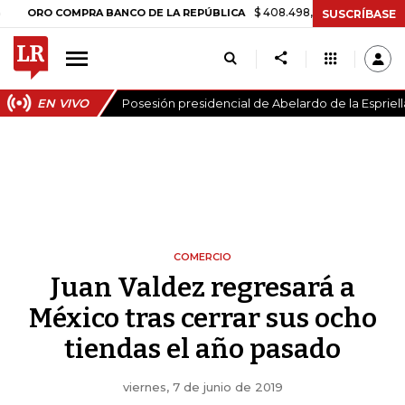
$ 408.498,97
+$ 8.753,81
+2,19%
O COMPRA BANCO DE LA REPÚBLICA
SUSCRÍBASE
EN VIVO
Posesión presidencial de Abelardo de la Espriell
COMERCIO
Juan Valdez regresará a
México tras cerrar sus ocho
tiendas el año pasado
viernes, 7 de junio de 2019