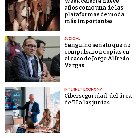
Week celebra nueve
años como una de las
plataformas de moda
más importantes
JUDICIAL
Sanguino señaló que no
compulsaron copias en
el caso de Jorge Alfredo
Vargas
INTERNET ECONOMY
Ciberseguridad: del área
de TI a las juntas