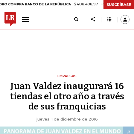
$ 408.498,97
+$ 8.753,81
+2,19%
RA BANCO DE LA REPÚBLICA
TAS
SUSCRÍBASE
EMPRESAS
Juan Valdez inaugurará 16
tiendas el otro año a través
de sus franquicias
jueves, 1 de diciembre de 2016