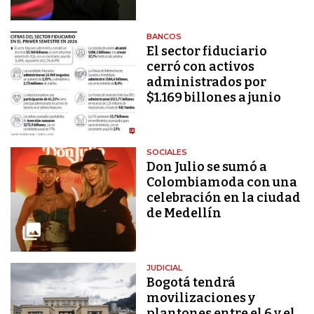
BANCOS
El sector fiduciario
cerró con activos
administrados por
$1.169 billones a junio
SOCIALES
Don Julio se sumó a
Colombiamoda con una
celebración en la ciudad
de Medellín
JUDICIAL
Bogotá tendrá
movilizaciones y
plantones entre el 6 y el