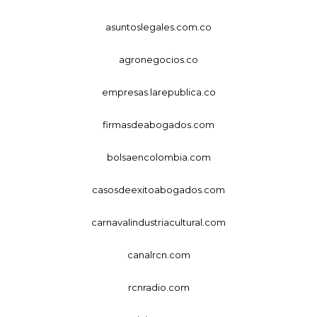
asuntoslegales.com.co
agronegocios.co
empresas.larepublica.co
firmasdeabogados.com
bolsaencolombia.com
casosdeexitoabogados.com
carnavalindustriacultural.com
canalrcn.com
rcnradio.com