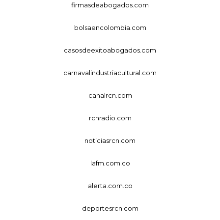
firmasdeabogados.com
bolsaencolombia.com
casosdeexitoabogados.com
carnavalindustriacultural.com
canalrcn.com
rcnradio.com
noticiasrcn.com
lafm.com.co
alerta.com.co
deportesrcn.com