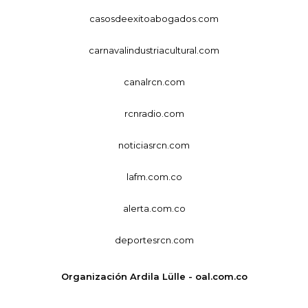
casosdeexitoabogados.com
carnavalindustriacultural.com
canalrcn.com
rcnradio.com
noticiasrcn.com
lafm.com.co
alerta.com.co
deportesrcn.com
Organización Ardila Lülle - oal.com.co