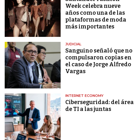
Week celebra nueve
años como una de las
plataformas de moda
más importantes
JUDICIAL
Sanguino señaló que no
compulsaron copias en
el caso de Jorge Alfredo
Vargas
INTERNET ECONOMY
Ciberseguridad: del área
de TI a las juntas