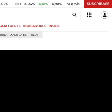
SUSCRÍBASE
10,34%
+0,10%
+0,98%
$ 416,91
+$ 0,05
+0,01%
DTF
UVR
VER MÁS
CAJA FUERTE
INDICADORES
INSIDE
BELARDO DE LA ESPRIELLA