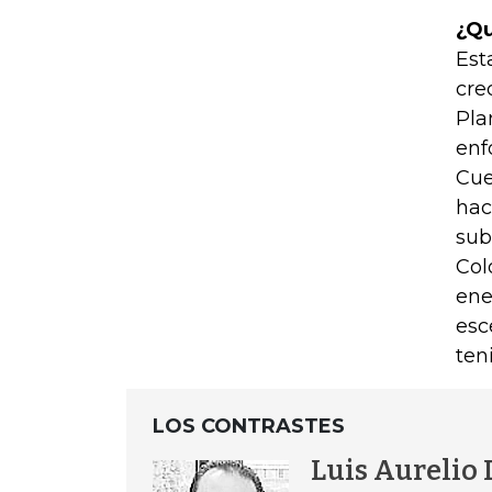
¿Qu
Est
cre
Pla
enf
Cue
hac
sub
Col
ene
esc
ten
LOS CONTRASTES
Luis Aurelio 