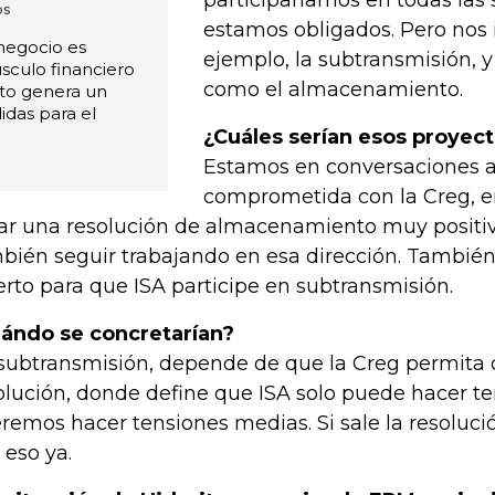
participaríamos en todas las
os
estamos obligados. Pero nos 
 negocio es
ejemplo, la subtransmisión, y
sculo financiero
como el almacenamiento.
sto genera un
idas para el
¿Cuáles serían esos proyec
Estamos en conversaciones ab
comprometida con la Creg, e
ar una resolución de almacenamiento muy posit
bién seguir trabajando en esa dirección. Tambié
erto para que ISA participe en subtransmisión.
ándo se concretarían?
subtransmisión, depende de que la Creg permita
olución, donde define que ISA solo puede hacer te
remos hacer tensiones medias. Si sale la resolu
 eso ya.