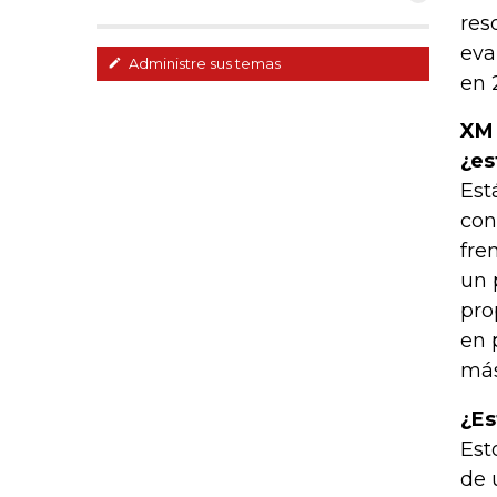
res
eva
Administre sus temas
en 
XM 
¿es
Est
con
fre
un 
pro
en 
más
¿Es
Est
de 