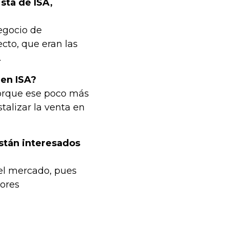
sta de ISA,
egocio de
cto, que eran las
.
 en ISA?
porque ese poco más
talizar la venta en
stán interesados
el mercado, pues
dores