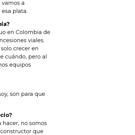
s, vamos a
 esa plata.
bia?
duo en Colombia de
ncesiones viales.
solo crecer en
le cuándo, pero al
emos equipos
soy, son para que
ocio?
a hacer, no somos
 constructor que