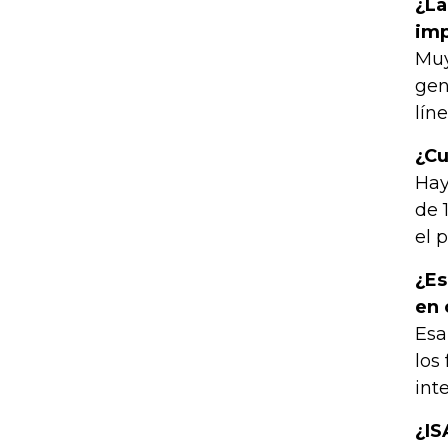
¿La
imp
Muy
gen
lín
¿Cu
Hay
de 
el 
¿Es
en 
Esa
los
int
¿IS