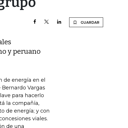
 grupo
GUARDAR
ales
no y peruano
 de energía en el
e Bernardo Vargas
lave para hacerlo
stá la compañía,
o de energía; y con
concesiones viales.
ión de una