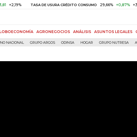
,19%
29,66%
+0,87%
+3,02%
TASA DE USURA CRÉDITO CONSUMO
LOBOECONOMÍA
AGRONEGOCIOS
ANÁLISIS
ASUNTOS LEGALES
RNO NACIONAL
GRUPO ARGOS
ODINSA
HOGAR
GRUPO NUTRESA
A