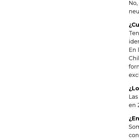
No,
neu
¿Cu
Ten
ide
En 
Chi
for
exc
¿Lo
Las
en 
¿En
Som
con