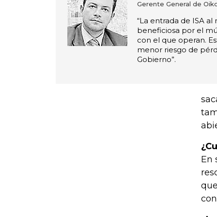
Gerente General de Oik
“La entrada de ISA al
beneficiosa por el mú
con el que operan. E
menor riesgo de pérd
Gobierno”.
sac
tam
abi
¿Cu
En 
res
que
con