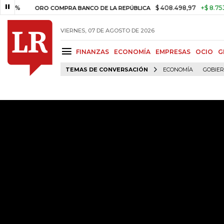
$ 408.498,97
+$ 8.753,81
+2
ORO COMPRA BANCO DE LA REPÚBLICA
VIERNES, 07 DE AGOSTO DE 2026
FINANZAS
ECONOMÍA
EMPRESAS
OCIO
G
TEMAS DE CONVERSACIÓN
ECONOMÍA
GOBIE