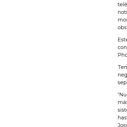
tel
not
mod
obs
Est
con
Pho
Ten
neg
sep
“Nu
más
sis
has
Jos