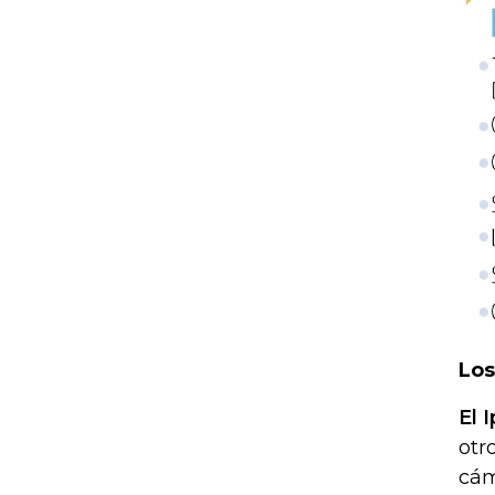
Los
El 
otr
cám