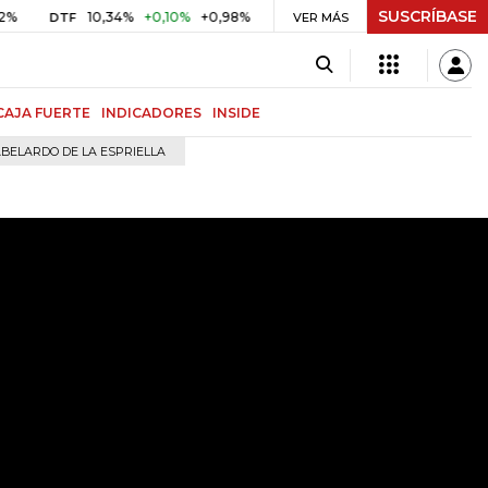
SUSCRÍBASE
10,34%
+0,10%
+0,98%
$ 417,01
+$ 0,05
+0,01%
DTF
UVR
VER MÁS
BIT
CAJA FUERTE
INDICADORES
INSIDE
BELARDO DE LA ESPRIELLA