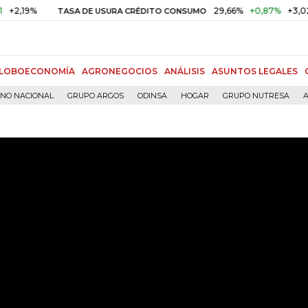
%
29,66%
+0,87%
+3,02%
TASA DE USURA CRÉDITO CONSUMO
LOBOECONOMÍA
AGRONEGOCIOS
ANÁLISIS
ASUNTOS LEGALES
RNO NACIONAL
GRUPO ARGOS
ODINSA
HOGAR
GRUPO NUTRESA
A