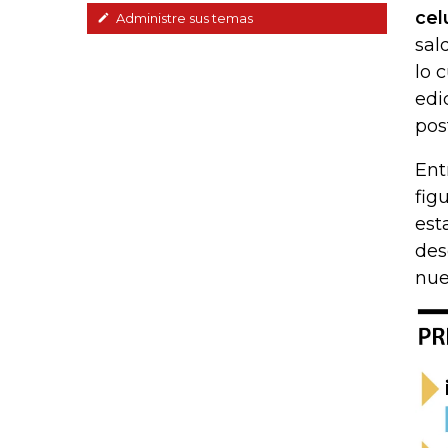
cel
Administre sus temas
sal
lo 
edi
pos
Ent
fig
est
des
nue