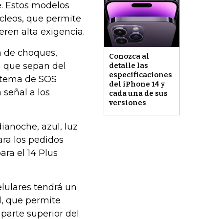
e. Estos modelos
cleos, que permite
ren alta exigencia.
n de choques,
Conozca al
a que sepan del
detalle las
especificaciones
istema de SOS
del iPhone 14 y
 señal a los
cada una de sus
versiones
ianoche, azul, luz
ara los pedidos
ara el 14 Plus
elulares tendrá un
, que permite
 parte superior del