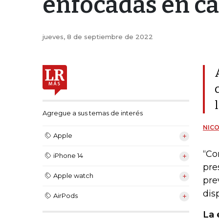
enfocadas en ca
jueves, 8 de septiembre de 2022
Agregue a sus temas de interés
NIC
Apple
“Co
iPhone 14
pre
Apple watch
pre
dis
AirPods
La 