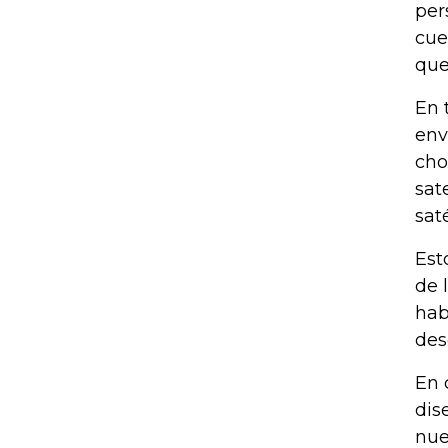
per
cue
que
En 
env
cho
sat
saté
Est
de 
hab
des
En 
dis
nue