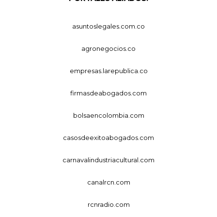
asuntoslegales.com.co
agronegocios.co
empresas.larepublica.co
firmasdeabogados.com
bolsaencolombia.com
casosdeexitoabogados.com
carnavalindustriacultural.com
canalrcn.com
rcnradio.com