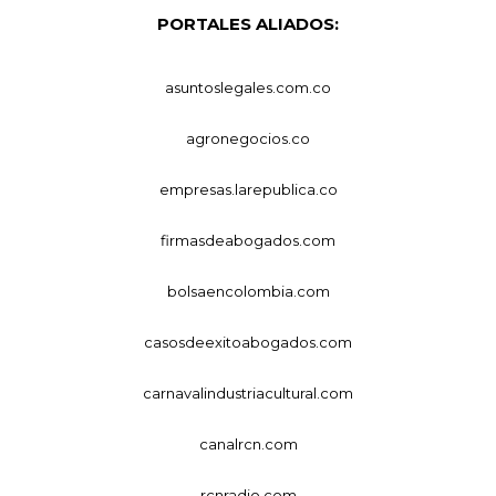
PORTALES ALIADOS:
asuntoslegales.com.co
agronegocios.co
empresas.larepublica.co
firmasdeabogados.com
bolsaencolombia.com
casosdeexitoabogados.com
carnavalindustriacultural.com
canalrcn.com
rcnradio.com