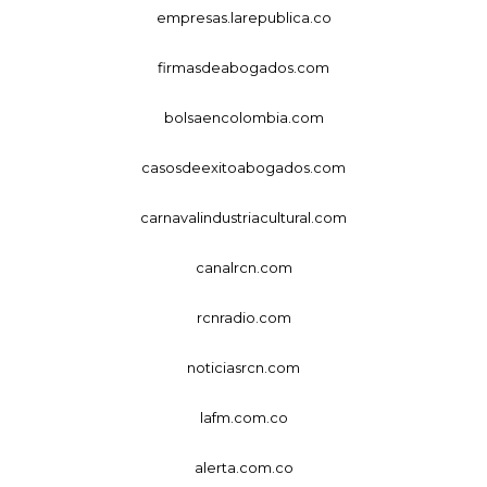
empresas.larepublica.co
firmasdeabogados.com
bolsaencolombia.com
casosdeexitoabogados.com
carnavalindustriacultural.com
canalrcn.com
rcnradio.com
noticiasrcn.com
lafm.com.co
alerta.com.co