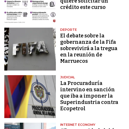
quiere solicitar un
crédito este curso
DEPORTE
El debate sobre la
gobernanza de la Fifa
sobrevivirá a la tregua
en la reunión de
Marruecos
JUDICIAL
La Procuraduría
intervino en sanción
que iba a imponer la
Superindustria contra
Ecopetrol
INTERNET ECONOMY