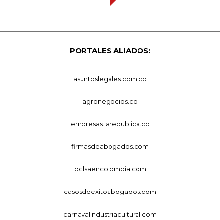
PORTALES ALIADOS:
asuntoslegales.com.co
agronegocios.co
empresas.larepublica.co
firmasdeabogados.com
bolsaencolombia.com
casosdeexitoabogados.com
carnavalindustriacultural.com