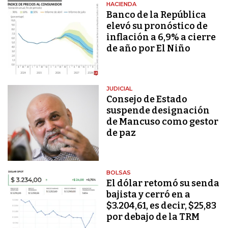
HACIENDA
Banco de la República
elevó su pronóstico de
inflación a 6,9% a cierre
de año por El Niño
JUDICIAL
Consejo de Estado
suspende designación
de Mancuso como gestor
de paz
BOLSAS
El dólar retomó su senda
bajista y cerró en a
$3.204,61, es decir, $25,83
por debajo de la TRM