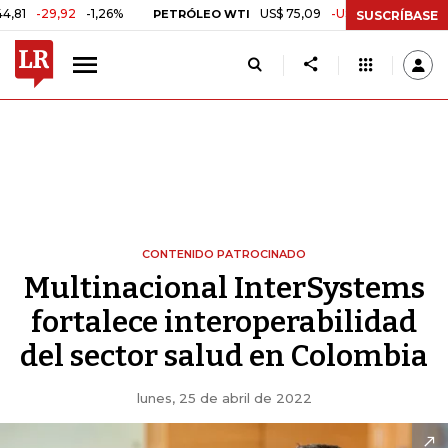
92
-1,26%
US$ 75,09
-US$ 0,24
-0,32%
PETRÓLEO WTI
CAFÉ 
SUSCRÍBASE
CONTENIDO PATROCINADO
Multinacional InterSystems
fortalece interoperabilidad
del sector salud en Colombia
lunes, 25 de abril de 2022