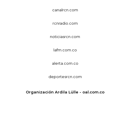
canalrcn.com
rcnradio.com
noticiasrcn.com
lafm.com.co
alerta.com.co
deportesrcn.com
Organización Ardila Lülle - oal.com.co