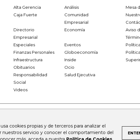
Alta Gerencia
Análisis
Mesa d
Caja Fuerte
Comunidad
Nuestr
Empresarial
Contác
Directorio
Economía
Aviso 
Empresarial
Términ
Especiales
Eventos
Políti
Finanzas Personales
Globoeconomía
Polític
Infraestructura
Inside
Superi
Obituarios
Ocio
Responsabilidad
Salud Ejecutiva
Social
Videos
.larepublica.co
firmasdeabogados.com
bolsaencolombia.com
 usa cookies propias y de terceros para analizar el
al.com
canalrcn.com
rcnradio.com
noticiasrcn.com
lafm.c
ar nuestros servicio y conocer el comportamiento del
ENTE
 conocer más, acceda a nuestra
Política de Cookies
.