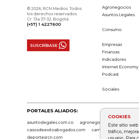
Agronegocios
© 2026, RCN Medios. Todos
los derechos reservados.
Asuntos Legales
Cr. 13a 37-32, Bogotá
(+57) 1 4227600
Consumo
Empresas
SUSCRÍBASE
Finanzas
Indicadores
Internet Economy
Podcast
Sociales
PORTALES ALIADOS:
COOKIES
asuntoslegales.com.co
agronegocios.co
empresas
Este sitio web
casosdeexitoabogados.com
carnavalindustriacultur
tráfico, mejor
deportesrcn.com
usuario. Para