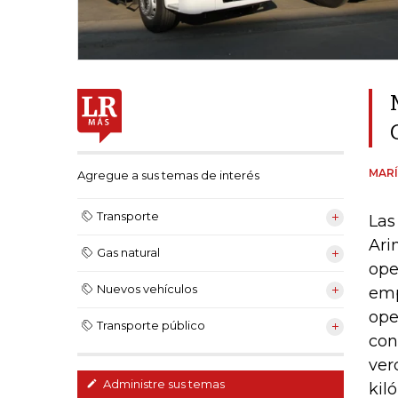
MARÍ
Agregue a sus temas de interés
Transporte
Las
Ari
Gas natural
ope
Nuevos vehículos
emp
ope
Transporte público
con
ver
Administre sus temas
kil