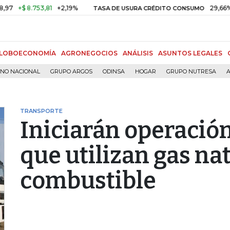
+$ 8.753,81
+2,19%
29,66%
+0
TASA DE USURA CRÉDITO CONSUMO
LOBOECONOMÍA
AGRONEGOCIOS
ANÁLISIS
ASUNTOS LEGALES
RNO NACIONAL
GRUPO ARGOS
ODINSA
HOGAR
GRUPO NUTRESA
A
TRANSPORTE
Iniciarán operació
que utilizan gas na
combustible