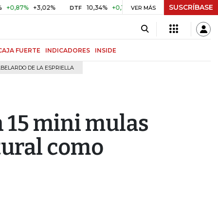
SUSCRÍBASE
,87%
+3,02%
10,34%
+0,10%
+0,98%
$ 416,91
+$ 0,
DTF
VER MÁS
UVR
CAJA FUERTE
INDICADORES
INSIDE
BELARDO DE LA ESPRIELLA
n 15 mini mulas
tural como