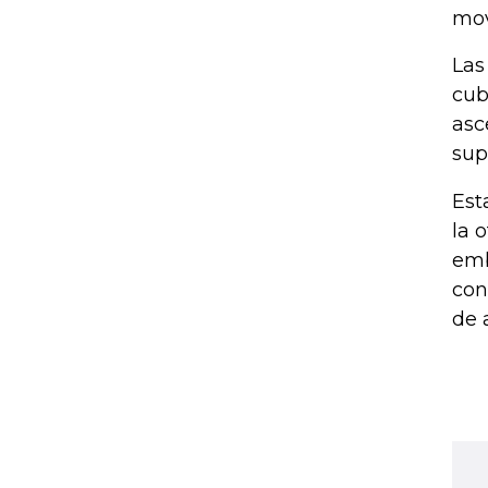
mov
Las
cub
asc
sup
Est
la 
emb
con
de 