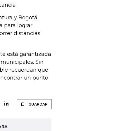
ancía.
ntura y Bogotá,
 para lograr
orrer distancias
te está garantizada
ermunicipales. Sin
ible recuerdan que
 encontrar un punto
.
GUARDAR
ARA