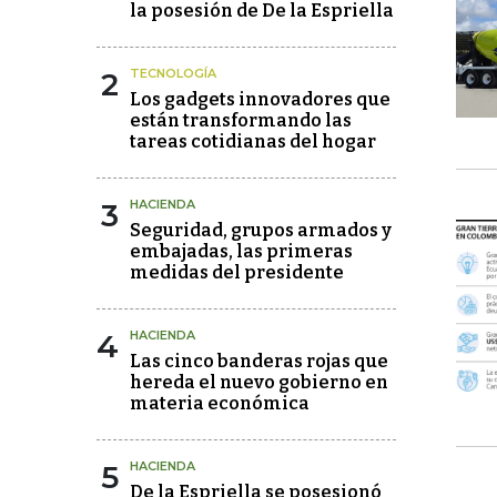
la posesión de De la Espriella
2
TECNOLOGÍA
Los gadgets innovadores que
están transformando las
tareas cotidianas del hogar
3
HACIENDA
Seguridad, grupos armados y
embajadas, las primeras
medidas del presidente
4
HACIENDA
Las cinco banderas rojas que
hereda el nuevo gobierno en
materia económica
5
HACIENDA
De la Espriella se posesionó