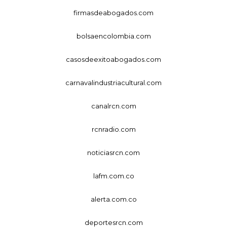
firmasdeabogados.com
bolsaencolombia.com
casosdeexitoabogados.com
carnavalindustriacultural.com
canalrcn.com
rcnradio.com
noticiasrcn.com
lafm.com.co
alerta.com.co
deportesrcn.com