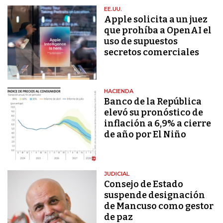
EE.UU.
Apple solicita a un juez
que prohíba a OpenAI el
uso de supuestos
secretos comerciales
HACIENDA
Banco de la República
elevó su pronóstico de
inflación a 6,9% a cierre
de año por El Niño
JUDICIAL
Consejo de Estado
suspende designación
de Mancuso como gestor
de paz