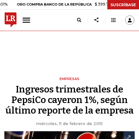
$ 399.745,16
+$ 2.295,71
+0,
ORO COMPRA BANCO DE LA REPÚBLICA
SUSCRÍBASE
EMPRESAS
Ingresos trimestrales de
PepsiCo cayeron 1%, según
último reporte de la empresa
miércoles, 11 de febrero de 2015