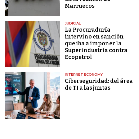
Marruecos
JUDICIAL
La Procuraduría
intervino en sanción
que iba a imponer la
Superindustria contra
Ecopetrol
INTERNET ECONOMY
Ciberseguridad: del área
de TI a las juntas