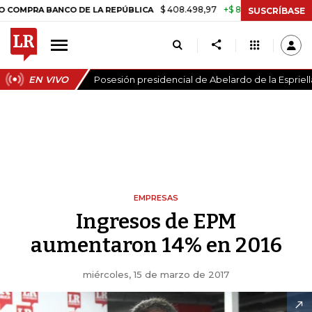
$ 408.498,97
+$ 8.753,81
+2,19%
A BANCO DE LA REPÚBLICA
TASA
SUSCRÍBASE
EN VIVO
Posesión presidencial de Abelardo de la Espriell
EMPRESAS
Ingresos de EPM
aumentaron 14% en 2016
miércoles, 15 de marzo de 2017