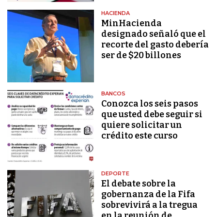
HACIENDA
MinHacienda
designado señaló que el
recorte del gasto debería
ser de $20 billones
BANCOS
Conozca los seis pasos
que usted debe seguir si
quiere solicitar un
crédito este curso
DEPORTE
El debate sobre la
gobernanza de la Fifa
sobrevivirá a la tregua
en la reunión de