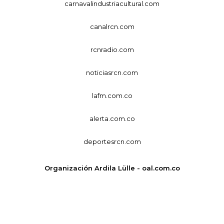
carnavalindustriacultural.com
canalrcn.com
rcnradio.com
noticiasrcn.com
lafm.com.co
alerta.com.co
deportesrcn.com
Organización Ardila Lülle - oal.com.co