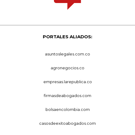
PORTALES ALIADOS:
asuntoslegales.com.co
agronegocios.co
empresas.larepublica.co
firmasdeabogados.com
bolsaencolombia.com
casosdeexitoabogados.com