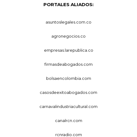
PORTALES ALIADOS:
asuntoslegales.com.co
agronegocios.co
empresas.larepublica.co
firmasdeabogados.com
bolsaencolombia.com
casosdeexitoabogados.com
carnavalindustriacultural.com
canalrcn.com
rcnradio.com