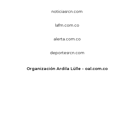
noticiasrcn.com
lafm.com.co
alerta.com.co
deportesrcn.com
Organización Ardila Lülle - oal.com.co