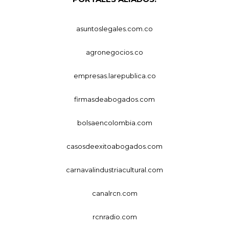
asuntoslegales.com.co
agronegocios.co
empresas.larepublica.co
firmasdeabogados.com
bolsaencolombia.com
casosdeexitoabogados.com
carnavalindustriacultural.com
canalrcn.com
rcnradio.com