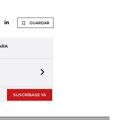
GUARDAR
ARA
Next slide
SUSCRÍBASE YA