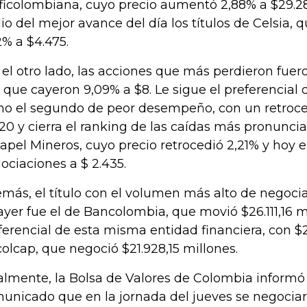
ficolombiana, cuyo precio aumentó 2,88% a $29.2
io del mejor avance del día los títulos de Celsia
2% a $4.475.
 el otro lado, las acciones que más perdieron fuer
, que cayeron 9,09% a $8. Le sigue el preferencial
o el segundo de peor desempeño, con un retroce
120 y cierra el ranking de las caídas más pronunci
papel Mineros, cuyo precio retrocedió 2,21% y hoy
ociaciones a $ 2.435.
más, el título con el volumen más alto de negoci
ayer fue el de Bancolombia, que movió $26.111,16 m
ferencial de esta misma entidad financiera, con $2
Icolcap, que negoció $21.928,15 millones.
almente, la Bolsa de Valores de Colombia informó 
unicado que en la jornada del jueves se negocia