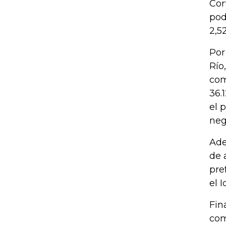
Cor
pod
2,5
Por
Río
com
36.
el 
neg
Ade
de 
pre
el 
Fin
com