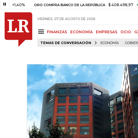
1,40%
$ 408.498,97
+$ 8.753,
ORO COMPRA BANCO DE LA REPÚBLICA
VIERNES, 07 DE AGOSTO DE 2026
FINANZAS
ECONOMÍA
EMPRESAS
OCIO
G
TEMAS DE CONVERSACIÓN
ECONOMÍA
GOBIE