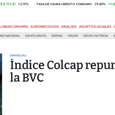
81
+2,19%
29,66%
+0,87%
+3
TASA DE USURA CRÉDITO CONSUMO
LOBOECONOMÍA
AGRONEGOCIOS
ANÁLISIS
ASUNTOS LEGALES
RNO NACIONAL
GRUPO ARGOS
ODINSA
HOGAR
GRUPO NUTRESA
A
EMPRESAS
Índice Colcap repu
la BVC