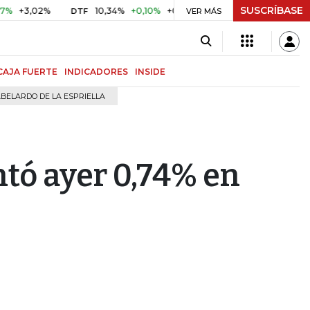
SUSCRÍBASE
,02%
10,34%
+0,10%
+0,98%
$ 416,91
+$ 0,05
+0,01
DTF
UVR
VER MÁS
CAJA FUERTE
INDICADORES
INSIDE
BELARDO DE LA ESPRIELLA
ntó ayer 0,74% en