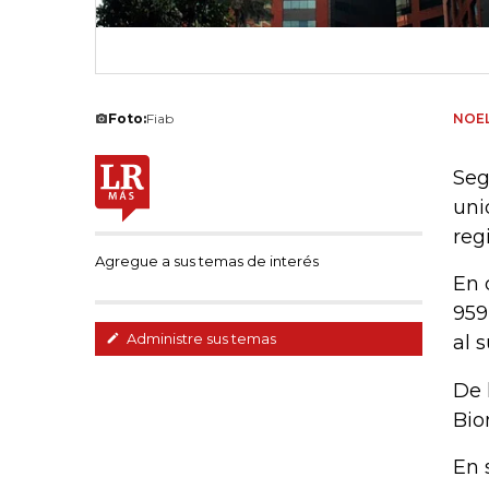
Foto:
Fiab
NOEL
Seg
uni
reg
Agregue a sus temas de interés
En 
959
Administre sus temas
al 
De 
Bio
En 