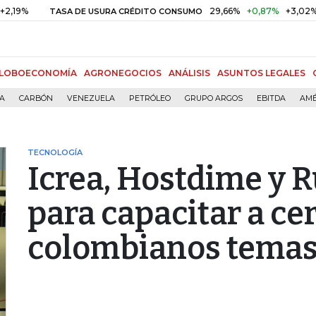
%
29,66%
+0,87%
+3,02%
TASA DE USURA CRÉDITO CONSUMO
LOBOECONOMÍA
AGRONEGOCIOS
ANÁLISIS
ASUNTOS LEGALES
ÍA
CARBÓN
VENEZUELA
PETRÓLEO
GRUPO ARGOS
EBITDA
AMÉ
TECNOLOGÍA
Icrea, Hostdime y 
para capacitar a ce
colombianos temas