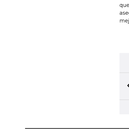
que
ase
mej