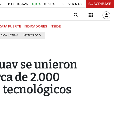
SUSCRÍBASE
10,34%
+0,10%
+0,98%
$ 416,86
+$ 0,05
+0,01%
DTF
UVR
VER MÁS
BIT
CAJA FUERTE
INDICADORES
INSIDE
RICA LATINA
MOROSIDAD
Ruav se unieron
rca de 2.000
 tecnológicos