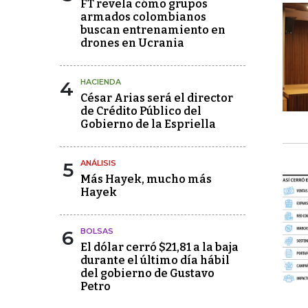
FT revela cómo grupos
armados colombianos
buscan entrenamiento en
drones en Ucrania
4
HACIENDA
César Arias será el director
de Crédito Público del
Gobierno de la Espriella
5
ANÁLISIS
Más Hayek, mucho más
Hayek
6
BOLSAS
El dólar cerró $21,81 a la baja
durante el último día hábil
del gobierno de Gustavo
Petro