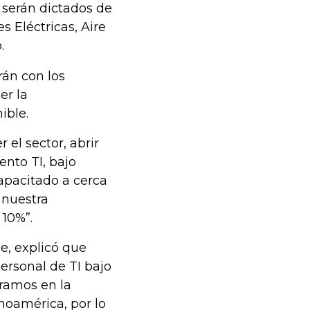
 serán dictados de
s Eléctricas, Aire
.
rán con los
er la
ible.
 el sector, abrir
ento TI, bajo
apacitado a cerca
 nuestra
 10%”.
, explicó que
ersonal de TI bajo
ramos en la
noamérica, por lo