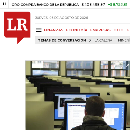
$ 408.498,97
+$ 8.753,81
+2,19
ORO COMPRA BANCO DE LA REPÚBLICA
JUEVES, 06 DE AGOSTO DE 2026
FINANZAS
ECONOMÍA
EMPRESAS
OCIO
G
TEMAS DE CONVERSACIÓN
LA CALERA
MINER