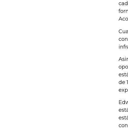
cad
for
Aco
Cua
con
inf
Asi
opo
est
de 
exp
Edw
est
est
con