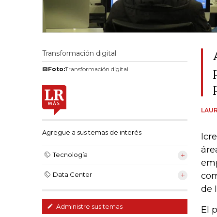
Transformación digital
Foto:
Transformación digital
LAUR
Agregue a sus temas de interés
Icr
áre
Tecnología
emp
com
Data Center
de 
Administre sus temas
El 