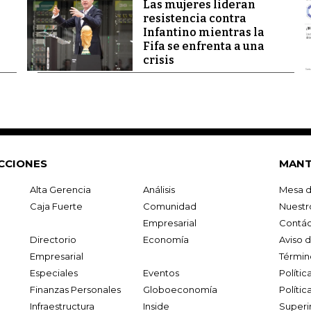
Las mujeres lideran
resistencia contra
Infantino mientras la
Fifa se enfrenta a una
crisis
CCIONES
MANT
Alta Gerencia
Análisis
Mesa d
Caja Fuerte
Comunidad
Nuestr
Empresarial
Contác
Directorio
Economía
Aviso 
Empresarial
Términ
Especiales
Eventos
Políti
Finanzas Personales
Globoeconomía
Polític
Infraestructura
Inside
Superi