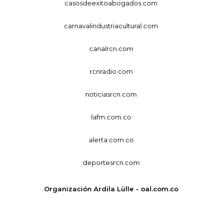
casosdeexitoabogados.com
carnavalindustriacultural.com
canalrcn.com
rcnradio.com
noticiasrcn.com
lafm.com.co
alerta.com.co
deportesrcn.com
Organización Ardila Lülle - oal.com.co