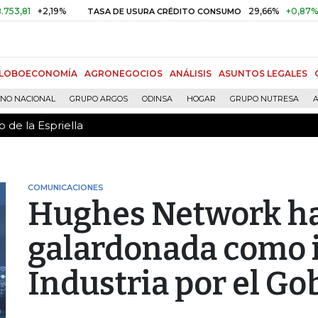
 de la Espriella
+2,19%
29,66%
+0,87%
+3,02
TASA DE USURA CRÉDITO CONSUMO
LOBOECONOMÍA
AGRONEGOCIOS
ANÁLISIS
ASUNTOS LEGALES
RNO NACIONAL
GRUPO ARGOS
ODINSA
HOGAR
GRUPO NUTRESA
A
 de la Espriella
COMUNICACIONES
Hughes Network ha
galardonada como i
Industria por el Go