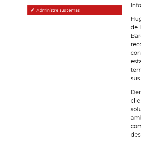
Inf
Administre sus temas
Hug
de 
Bar
rec
con
est
ter
sus
Den
cli
sol
amb
com
des