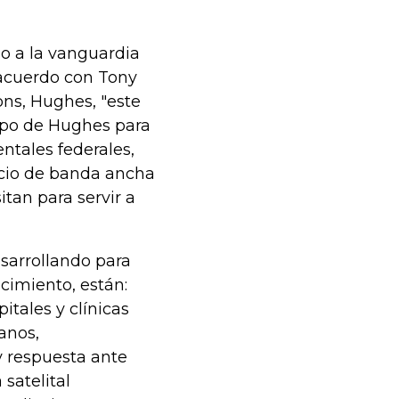
o a la vanguardia
acuerdo con Tony
ns, Hughes, "este
ipo de Hughes para
ntales federales,
vicio de banda ancha
itan para servir a
sarrollando para
cimiento, están:
itales y clínicas
anos,
 respuesta ante
 satelital