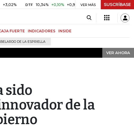
SUSCRÍBASE
VER AHORA
%
10,34%
+0,10%
+0,98%
$ 416,91
+$ 0,05
+0,01%
DTF
UVR
VER MÁS
CAJA FUERTE
INDICADORES
INSIDE
BELARDO DE LA ESPRIELLA
VER AHORA
 sido
nnovador de la
bierno