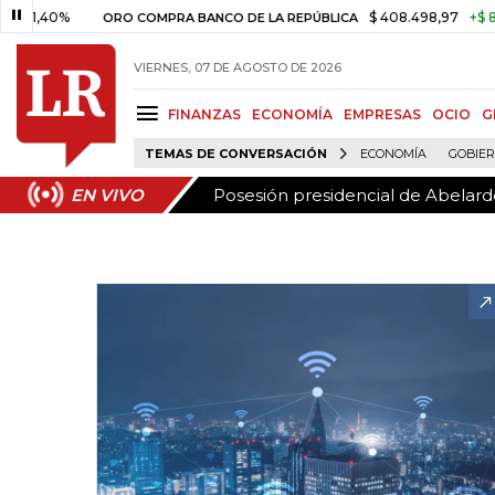
Posesión presidencial de Abelardo
EN VIVO
0%
$ 408.498,97
+$ 8.753,81
ORO COMPRA BANCO DE LA REPÚBLICA
VIERNES, 07 DE AGOSTO DE 2026
FINANZAS
ECONOMÍA
EMPRESAS
OCIO
G
TEMAS DE CONVERSACIÓN
ECONOMÍA
GOBIE
Posesión presidencial de Abelardo
EN VIVO