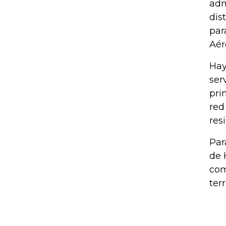
adm
dis
par
Aér
Hay
ser
pri
red
res
Par
de 
com
terr