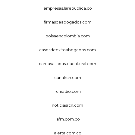
empresas.larepublica.co
firmasdeabogados.com
bolsaencolombia.com
casosdeexitoabogados.com
carnavalindustriacultural.com
canalrcn.com
rcnradio.com
noticiasrcn.com
lafm.com.co
alerta.com.co