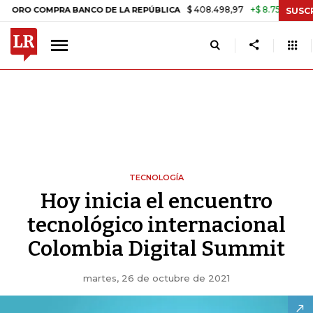
$ 408.498,97
+$ 8.753,81
+2,19%
OMPRA BANCO DE LA REPÚBLICA
SUSC
TECNOLOGÍA
Hoy inicia el encuentro
tecnológico internacional
Colombia Digital Summit
martes, 26 de octubre de 2021