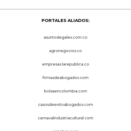
PORTALES ALIADOS:
asuntoslegales.com.co
agronegocios.co
empresas.larepublica.co
firmasdeabogados.com
bolsaencolombia.com
casosdeexitoabogados.com
carnavalindustriacultural.com