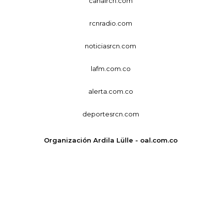
canalrcn.com
rcnradio.com
noticiasrcn.com
lafm.com.co
alerta.com.co
deportesrcn.com
Organización Ardila Lülle - oal.com.co