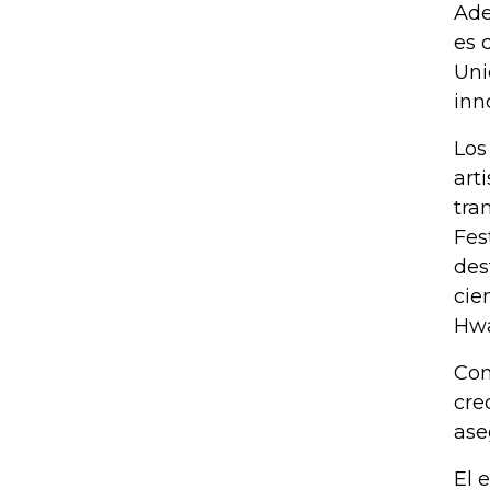
Ade
es 
Uni
inn
Los
art
tra
Fes
des
cie
Hw
Con
cre
ase
El 