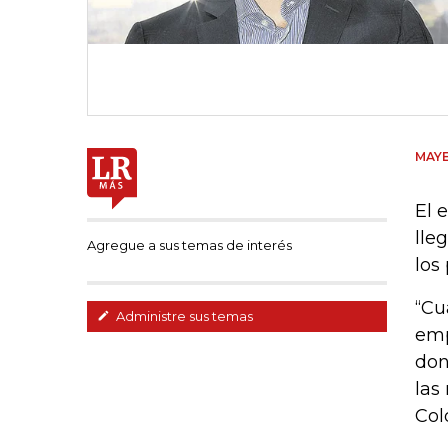
MAYE
El 
lle
Agregue a sus temas de interés
los
“Cu
Administre sus temas
emp
don
las
Col