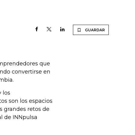
GUARDAR
 emprendedores que
ando convertirse en
mbia.
 los
os son los espacios
s grandes retos de
al de INNpulsa