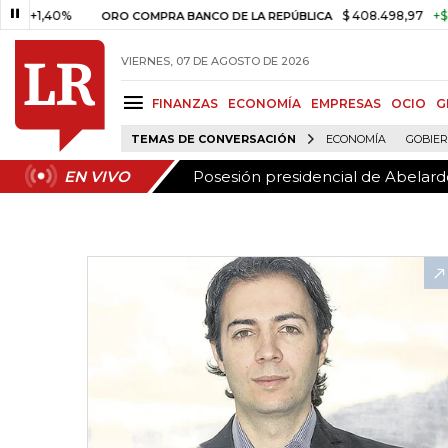
Posesión presidencial de Abelardo
EN VIVO
,40%
$ 408.498,97
+$ 8.753,8
ORO COMPRA BANCO DE LA REPÚBLICA
VIERNES, 07 DE AGOSTO DE 2026
FINANZAS
ECONOMÍA
EMPRESAS
OCIO
G
TEMAS DE CONVERSACIÓN
ECONOMÍA
GOBIE
Posesión presidencial de Abelardo
EN VIVO