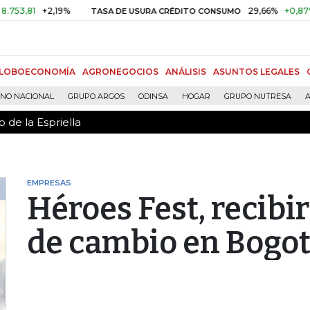
 de la Espriella
1
+2,19%
29,66%
+0,87%
+3,
TASA DE USURA CRÉDITO CONSUMO
LOBOECONOMÍA
AGRONEGOCIOS
ANÁLISIS
ASUNTOS LEGALES
RNO NACIONAL
GRUPO ARGOS
ODINSA
HOGAR
GRUPO NUTRESA
A
 de la Espriella
EMPRESAS
Héroes Fest, recibi
de cambio en Bogo