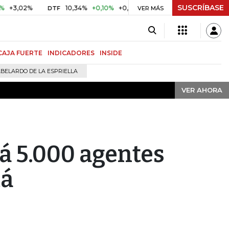
SUSCRÍBASE
VER AHORA
02%
10,34%
+0,10%
+0,98%
$ 416,91
+$ 0,05
+0,01%
DTF
UVR
VER MÁS
CAJA FUERTE
INDICADORES
INSIDE
BELARDO DE LA ESPRIELLA
VER AHORA
rá 5.000 agentes
tá