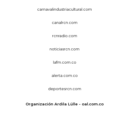
carnavalindustriacultural.com
canalrcn.com
rcnradio.com
noticiasrcn.com
lafm.com.co
alerta.com.co
deportesrcn.com
Organización Ardila Lülle - oal.com.co