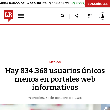
$ 408.498,97
+$ 8.753,81
+2,19%
DE LA REPÚBLICA
TASA DE USU
SUSCRÍBASE
MEDIOS
Hay 834.368 usuarios únicos
menos en portales web
informativos
miércoles, 31 de octubre de 2018