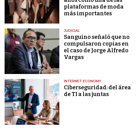
plataformas de moda
más importantes
JUDICIAL
Sanguino señaló que no
compulsaron copias en
el caso de Jorge Alfredo
Vargas
INTERNET ECONOMY
Ciberseguridad: del área
de TI a las juntas