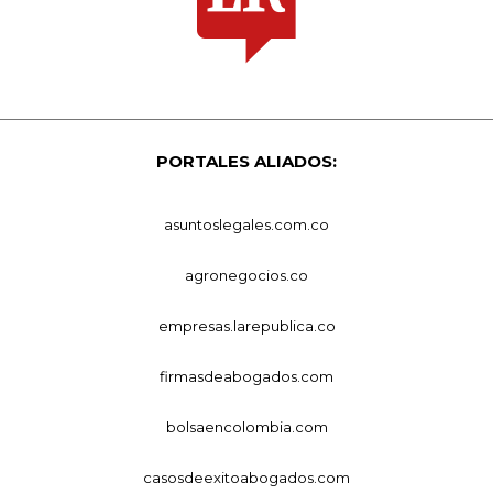
PORTALES ALIADOS:
asuntoslegales.com.co
agronegocios.co
empresas.larepublica.co
firmasdeabogados.com
bolsaencolombia.com
casosdeexitoabogados.com