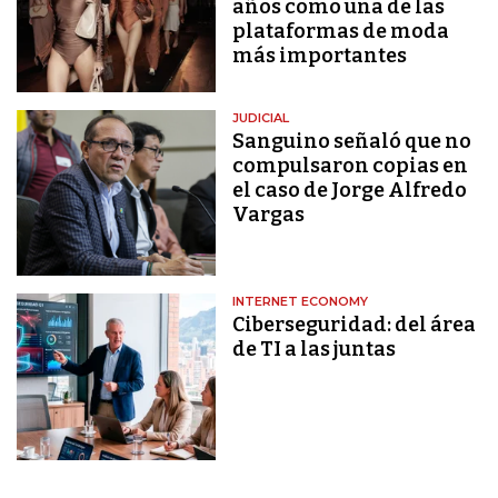
años como una de las
plataformas de moda
más importantes
JUDICIAL
Sanguino señaló que no
compulsaron copias en
el caso de Jorge Alfredo
Vargas
INTERNET ECONOMY
Ciberseguridad: del área
de TI a las juntas