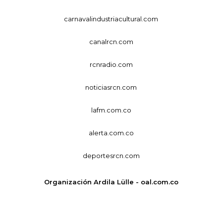
carnavalindustriacultural.com
canalrcn.com
rcnradio.com
noticiasrcn.com
lafm.com.co
alerta.com.co
deportesrcn.com
Organización Ardila Lülle - oal.com.co