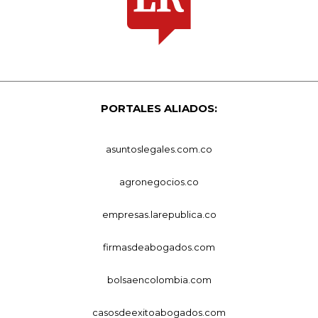
PORTALES ALIADOS:
asuntoslegales.com.co
agronegocios.co
empresas.larepublica.co
firmasdeabogados.com
bolsaencolombia.com
casosdeexitoabogados.com