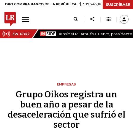
$ 399.745,16
+$ 2.295,71
+0,58%
O COMPRA BANCO DE LA REPÚBLICA
SUSCRÍBASE
EN VIVO
#InsideLR | Arnulfo Cuervo, president
EMPRESAS
Grupo Oikos registra un
buen año a pesar de la
desaceleración que sufrió el
sector