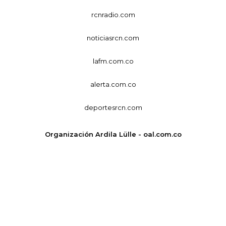
rcnradio.com
noticiasrcn.com
lafm.com.co
alerta.com.co
deportesrcn.com
Organización Ardila Lülle - oal.com.co