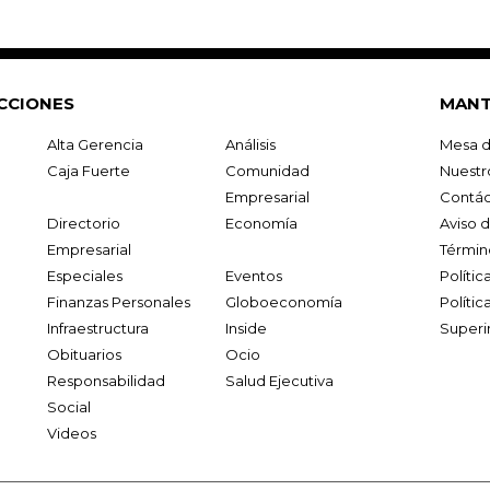
CCIONES
MANT
Alta Gerencia
Análisis
Mesa d
Caja Fuerte
Comunidad
Nuestr
Empresarial
Contác
Directorio
Economía
Aviso 
Empresarial
Términ
Especiales
Eventos
Políti
Finanzas Personales
Globoeconomía
Polític
Infraestructura
Inside
Superi
Obituarios
Ocio
Responsabilidad
Salud Ejecutiva
Social
Videos