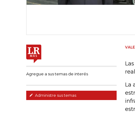
VAL
Las
rea
Agregue a sus temas de interés
La 
est
Administre sus temas
inf
est