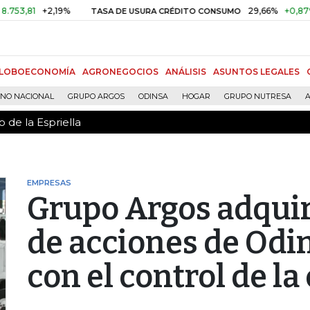
 de la Espriella
81
+2,19%
29,66%
+0,87%
+3,
TASA DE USURA CRÉDITO CONSUMO
LOBOECONOMÍA
AGRONEGOCIOS
ANÁLISIS
ASUNTOS LEGALES
RNO NACIONAL
GRUPO ARGOS
ODINSA
HOGAR
GRUPO NUTRESA
A
 de la Espriella
EMPRESAS
Grupo Argos adquir
de acciones de Odi
con el control de l