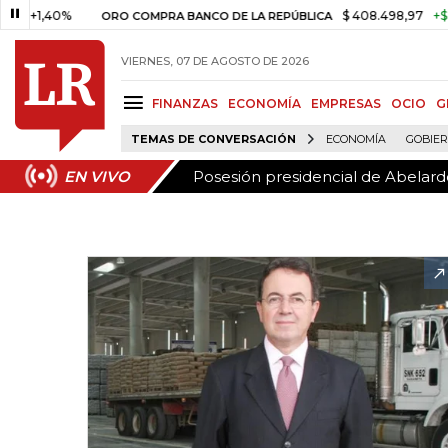
Posesión presidencial de Abelardo
EN VIVO
1,40%
$ 408.498,97
+$ 8.753,
ORO COMPRA BANCO DE LA REPÚBLICA
VIERNES, 07 DE AGOSTO DE 2026
FINANZAS
ECONOMÍA
EMPRESAS
OCIO
G
TEMAS DE CONVERSACIÓN
ECONOMÍA
GOBIE
Posesión presidencial de Abelardo
EN VIVO