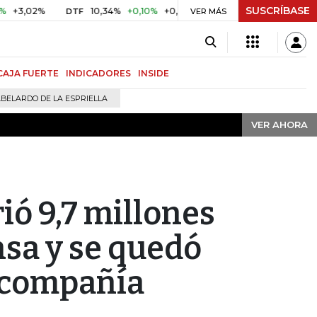
SUSCRÍBASE
VER AHORA
02%
10,34%
+0,10%
+0,98%
$ 416,91
+$ 0,05
+0,01
DTF
UVR
VER MÁS
CAJA FUERTE
INDICADORES
INSIDE
BELARDO DE LA ESPRIELLA
VER AHORA
ió 9,7 millones
nsa y se quedó
a compañía