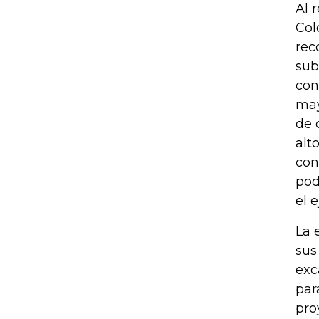
Al 
Col
rec
sub
con
may
de 
alt
con
pod
el e
La 
sus
exc
par
pro