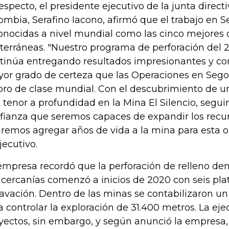
respecto, el presidente ejecutivo de la junta direct
ombia, Serafino Iacono, afirmó que el trabajo en 
onocidas a nivel mundial como las cinco mejores 
terráneas. "Nuestro programa de perforación del 
tinúa entregando resultados impresionantes y c
or grado de certeza que las Operaciones en Sego
oro de clase mundial. Con el descubrimiento de un
o tenor a profundidad en la Mina El Silencio, seg
fianza que seremos capaces de expandir los recur
remos agregar años de vida a la mina para esta o
jecutivo.
empresa recordó que la perforación de relleno den
 cercanías comenzó a inicios de 2020 con seis pla
avación. Dentro de las minas se contabilizaron un 
a controlar la exploración de 31.400 metros. La eje
yectos, sin embargo, y según anunció la empresa,