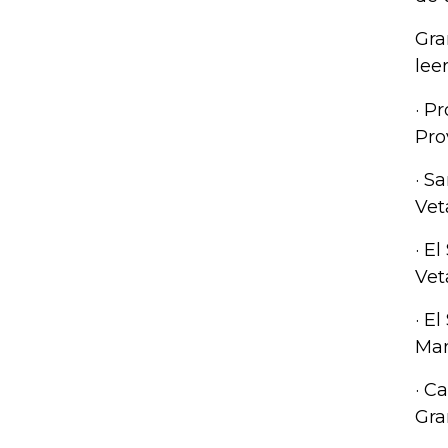
Gra
lee
· P
Pro
· S
Vet
· E
Vet
· E
Man
· C
Gra