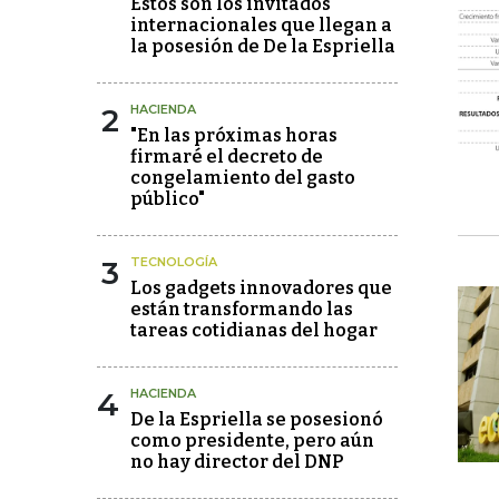
Estos son los invitados
internacionales que llegan a
la posesión de De la Espriella
2
HACIENDA
"En las próximas horas
firmaré el decreto de
congelamiento del gasto
público"
3
TECNOLOGÍA
Los gadgets innovadores que
están transformando las
tareas cotidianas del hogar
4
HACIENDA
De la Espriella se posesionó
como presidente, pero aún
no hay director del DNP