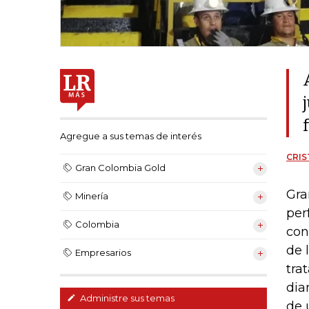
Agregue a sus temas de interés
CRIS
Gran Colombia Gold
Gra
Minería
per
Colombia
con
de 
Empresarios
tra
dia
Administre sus temas
de 