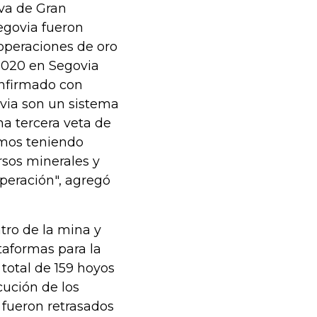
iva de Gran
Segovia fueron
operaciones de oro
2020 en Segovia
onfirmado con
via son un sistema
a tercera veta de
uimos teniendo
sos minerales y
peración", agregó
tro de la mina y
taformas para la
total de 159 hoyos
cución de los
 fueron retrasados