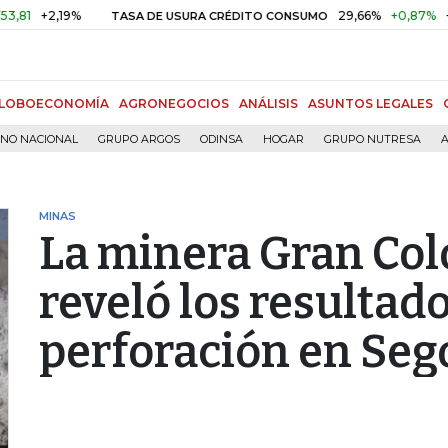
+2,19%
29,66%
+0,87%
+3,02%
TASA DE USURA CRÉDITO CONSUMO
LOBOECONOMÍA
AGRONEGOCIOS
ANÁLISIS
ASUNTOS LEGALES
RNO NACIONAL
GRUPO ARGOS
ODINSA
HOGAR
GRUPO NUTRESA
A
MINAS
La minera Gran Co
reveló los resultado
perforación en Seg