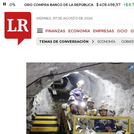
0%
$ 408.498,97
+$ 8.753,81
ORO COMPRA BANCO DE LA REPÚBLICA
VIERNES, 07 DE AGOSTO DE 2026
FINANZAS
ECONOMÍA
EMPRESAS
OCIO
G
TEMAS DE CONVERSACIÓN
ECONOMÍA
GOBIE