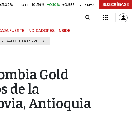
SUSCRÍBASE
10,34%
+0,10%
+0,98%
$ 416,91
+$ 0,05
+0,01%
DTF
UVR
VER MÁS
CAJA FUERTE
INDICADORES
INSIDE
BELARDO DE LA ESPRIELLA
lombia Gold
s de la
ovia, Antioquia