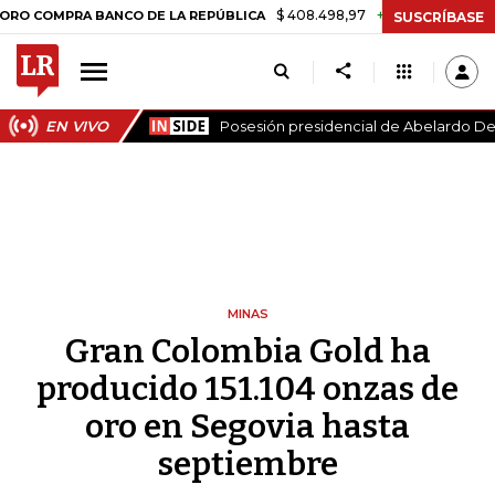
$ 408.498,97
+$ 8.753,81
+2,19%
OMPRA BANCO DE LA REPÚBLICA
SUSCRÍBASE
EN VIVO
Posesión presidencial de Abelardo De 
MINAS
Gran Colombia Gold ha
producido 151.104 onzas de
oro en Segovia hasta
septiembre