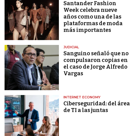
Santander Fashion
Week celebra nueve
años como una de las
plataformas de moda
más importantes
JUDICIAL
Sanguino señaló que no
compulsaron copias en
el caso de Jorge Alfredo
Vargas
INTERNET ECONOMY
Ciberseguridad: del área
de TI a las juntas