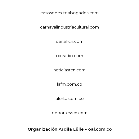
casosdeexitoabogados.com
carnavalindustriacultural.com
canalrcn.com
rcnradio.com
noticiasrcn.com
lafm.com.co
alerta.com.co
deportesrcn.com
Organización Ardila Lülle - oal.com.co