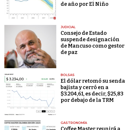
de año por El Niño
JUDICIAL
Consejo de Estado
suspende designación
de Mancuso como gestor
de paz
BOLSAS
El dólar retomó su senda
bajista y cerró en a
$3.204,61, es decir, $25,83
por debajo de la TRM
GASTRONOMÍA
Coffee Master reunirá a