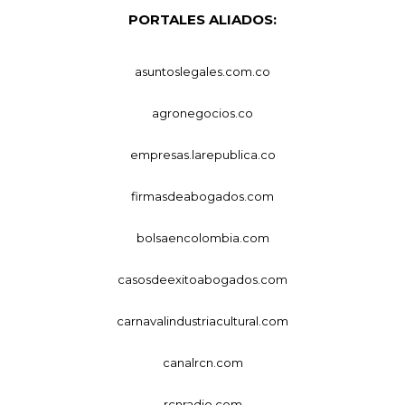
PORTALES ALIADOS:
asuntoslegales.com.co
agronegocios.co
empresas.larepublica.co
firmasdeabogados.com
bolsaencolombia.com
casosdeexitoabogados.com
carnavalindustriacultural.com
canalrcn.com
rcnradio.com