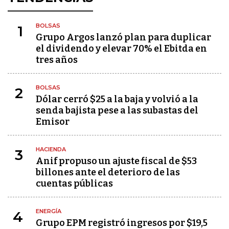
BOLSAS
1
Grupo Argos lanzó plan para duplicar
el dividendo y elevar 70% el Ebitda en
tres años
BOLSAS
2
Dólar cerró $25 a la baja y volvió a la
senda bajista pese a las subastas del
Emisor
HACIENDA
3
Anif propuso un ajuste fiscal de $53
billones ante el deterioro de las
cuentas públicas
ENERGÍA
4
Grupo EPM registró ingresos por $19,5