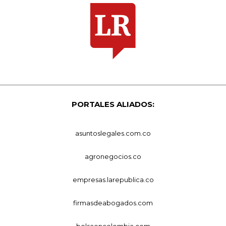
PORTALES ALIADOS:
asuntoslegales.com.co
agronegocios.co
empresas.larepublica.co
firmasdeabogados.com
bolsaencolombia.com