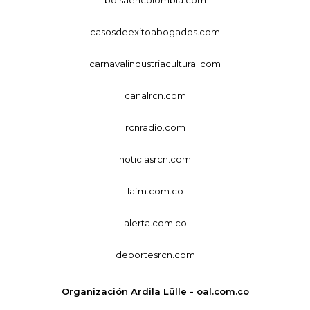
casosdeexitoabogados.com
carnavalindustriacultural.com
canalrcn.com
rcnradio.com
noticiasrcn.com
lafm.com.co
alerta.com.co
deportesrcn.com
Organización Ardila Lülle - oal.com.co