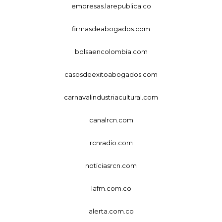
empresas.larepublica.co
firmasdeabogados.com
bolsaencolombia.com
casosdeexitoabogados.com
carnavalindustriacultural.com
canalrcn.com
rcnradio.com
noticiasrcn.com
lafm.com.co
alerta.com.co