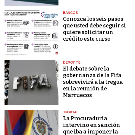
BANCOS
Conozca los seis pasos
que usted debe seguir si
quiere solicitar un
crédito este curso
DEPORTE
El debate sobre la
gobernanza de la Fifa
sobrevivirá a la tregua
en la reunión de
Marruecos
JUDICIAL
La Procuraduría
intervino en sanción
que iba a imponer la