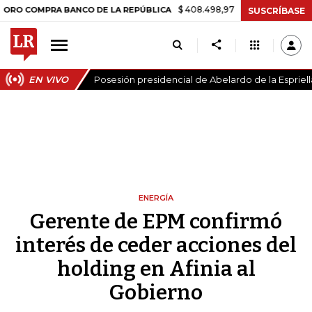
$ 408.498,97
+$ 8.753,81
+2,19%
MPRA BANCO DE LA REPÚBLICA
SUSCRÍBASE
EN VIVO
Posesión presidencial de Abelardo de la Espriell
ENERGÍA
Gerente de EPM confirmó
interés de ceder acciones del
holding en Afinia al
Gobierno