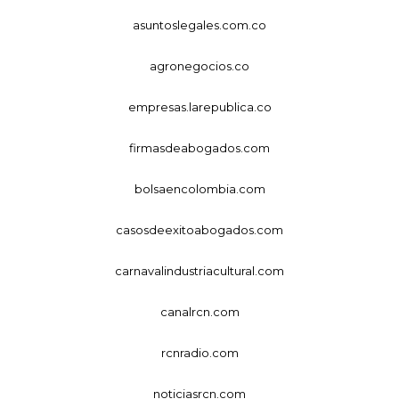
asuntoslegales.com.co
agronegocios.co
empresas.larepublica.co
firmasdeabogados.com
bolsaencolombia.com
casosdeexitoabogados.com
carnavalindustriacultural.com
canalrcn.com
rcnradio.com
noticiasrcn.com