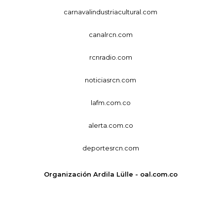
carnavalindustriacultural.com
canalrcn.com
rcnradio.com
noticiasrcn.com
lafm.com.co
alerta.com.co
deportesrcn.com
Organización Ardila Lülle - oal.com.co