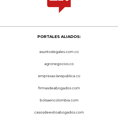
PORTALES ALIADOS:
asuntoslegales.com.co
agronegocios.co
empresas.larepublica.co
firmasdeabogados.com
bolsaencolombia.com
casosdeexitoabogados.com