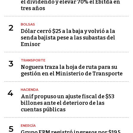
el dividendo y elevar 70% el Ebitda en
tres años
BOLSAS
2
Dólar cerró $25 a la baja y volvió a la
senda bajista pese a las subastas del
Emisor
TRANSPORTE
3
Noguera traza la hoja de ruta para su
gestión en el Ministerio de Transporte
HACIENDA
4
Anif propuso un ajuste fiscal de $53
billones ante el deterioro de las
cuentas públicas
ENERGÍA
5
Grupo EPM registró ingresos por $19,5