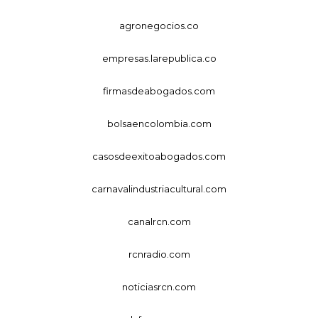
agronegocios.co
empresas.larepublica.co
firmasdeabogados.com
bolsaencolombia.com
casosdeexitoabogados.com
carnavalindustriacultural.com
canalrcn.com
rcnradio.com
noticiasrcn.com