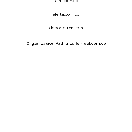
lafm.com.co
alerta.com.co
deportesrcn.com
Organización Ardila Lülle - oal.com.co