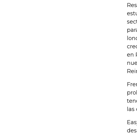
Res
est
sec
par
lon
cre
en 
nue
Rei
Fre
pro
ten
las
Eas
des