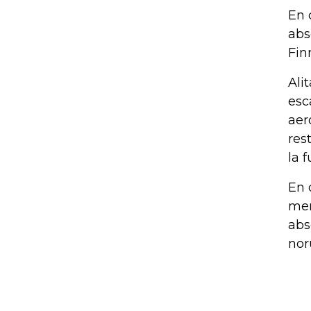
En 
abs
Finn
Ali
esc
aer
res
la 
En 
men
abs
nor