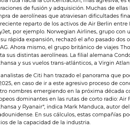
otra ruta hacia la concentración, más agresiva, es
raciones de fusión y adquisición. Muchas de ellas 
pra de aerolíneas que atraviesan dificultades fina
 reciente reparto de los activos de Air Berlin entre
yJet, por ejemplo. Norwegian Airlines, grupo con
 su rápida expansión, rechazó el año pasado dos 
IAG. Ahora mismo, el grupo británico de viajes T
ta sus distintas aerolíneas. La filial alemana Cond
thansa y sus vuelos trans-atlánticos, a Virgin Atlant
 analistas de Citi han trazado el panorama que pod
2025, en caso de ir a este agresivo proceso de co
tro nombres emergiendo en la próxima década c
opeos dominantes en las rutas de corto radio: Air 
thansa y Ryanair", indica Mark Manduca, autor de
adounidense. En sus cálculos, estas compañías po
cios de la capacidad de la industria.