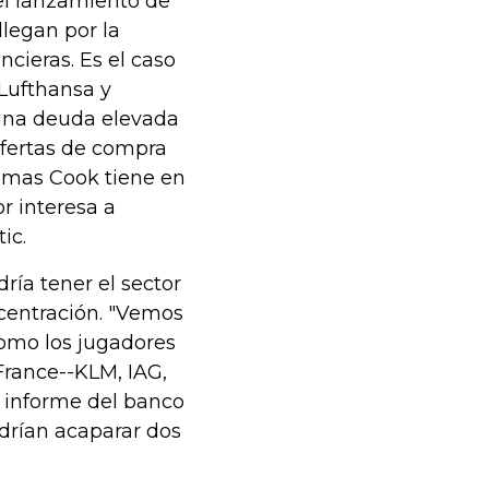
 el lanzamiento de
llegan por la
ncieras. Es el caso
 Lufthansa y
 una deuda elevada
ofertas de compra
homas Cook tiene en
or interesa a
ic.
ría tener el sector
ncentración. "Vemos
omo los jugadores
France--KLM, IAG,
l informe del banco
drían acaparar dos