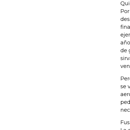
Qui
Por
des
fin
eje
año
de 
sir
ven
Per
se 
aer
ped
nec
Fus