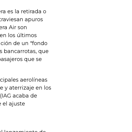
a es la retirada o
traviesan apuros
era Air son
en los últimos
ación de un "fondo
as bancarrotas, que
 pasajeros que se
cipales aerolíneas
y aterrizaje en los
 (IAG acaba de
 el ajuste