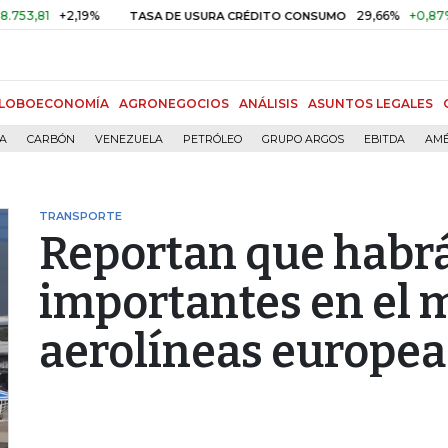
+2,19%
29,66%
+0,87%
+3,0
TASA DE USURA CRÉDITO CONSUMO
LOBOECONOMÍA
AGRONEGOCIOS
ANÁLISIS
ASUNTOS LEGALES
ÍA
CARBÓN
VENEZUELA
PETRÓLEO
GRUPO ARGOS
EBITDA
AMÉ
TRANSPORTE
Reportan que habrá
importantes en el 
aerolíneas europea