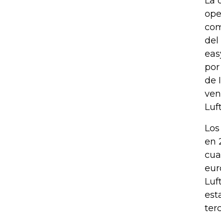
La 
ope
com
del
eas
por
de 
ven
Luf
Los
en 
cua
eur
Luf
est
ter