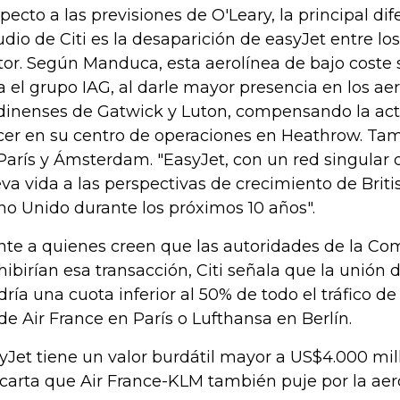
pecto a las previsiones de O'Leary, la principal dif
udio de Citi es la desaparición de easyJet entre lo
tor. Según Manduca, esta aerolínea de bajo coste 
a el grupo IAG, al darle mayor presencia en los ae
dinenses de Gatwick y Luton, compensando la actu
cer en su centro de operaciones en Heathrow. Tamb
París y Ámsterdam. "EasyJet, con un red singular d
va vida a las perspectivas de crecimiento de Brit
no Unido durante los próximos 10 años".
nte a quienes creen que las autoridades de la C
hibirían esa transacción, Citi señala que la unión 
dría una cuota inferior al 50% de todo el tráfico de 
 de Air France en París o Lufthansa en Berlín.
yJet tiene un valor burdátil mayor a US$4.000 mill
carta que Air France-KLM también puje por la aero