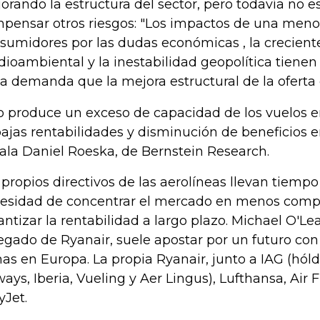
orando la estructura del sector, pero todavía no es
pensar otros riesgos: "Los impactos de una menor
sumidores por las dudas económicas , la creciente
ioambiental y la inestabilidad geopolítica tiene
la demanda que la mejora estructural de la oferta d
o produce un exceso de capacidad de los vuelos e
bajas rentabilidades y disminución de beneficios en
ala Daniel Roeska, de Bernstein Research.
 propios directivos de las aerolíneas llevan tiempo
esidad de concentrar el mercado en menos comp
antizar la rentabilidad a largo plazo. Michael O'Le
egado de Ryanair, suele apostar por un futuro con
mas en Europa. La propia Ryanair, junto a IAG (hóld
ways, Iberia, Vueling y Aer Lingus), Lufthansa, Air
yJet.