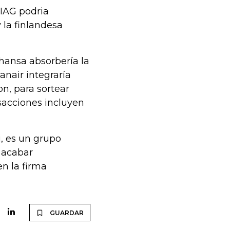
 IAG podria
 la finlandesa
thansa absorbería la
nair integraría
n, para sortear
sacciones incluyen
, es un grupo
 acabar
n la firma
GUARDAR