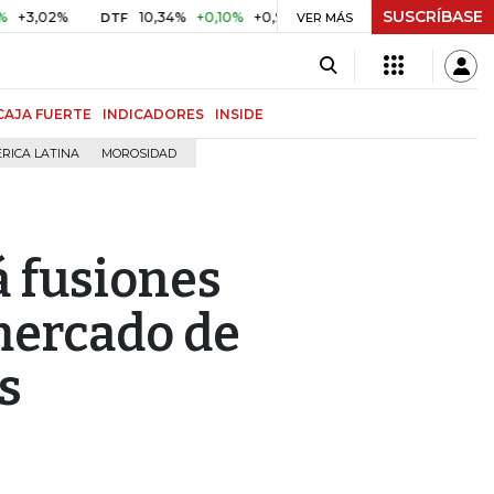
SUSCRÍBASE
2%
10,34%
+0,10%
+0,98%
$ 416,86
+$ 0,05
+0,01%
DTF
UVR
VER MÁS
CAJA FUERTE
INDICADORES
INSIDE
RICA LATINA
MOROSIDAD
 fusiones
mercado de
s