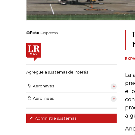
Foto:
Colprensa
EXPA
Agregue a sus temas de interés
La 
pre
Aeronaves
el 
Aerolíneas
con
pro
alg
Administre sus temas
And