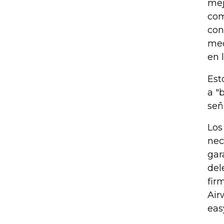
mej
com
con
med
en 
Est
a "
señ
Los
nec
gar
del
fir
Air
eas