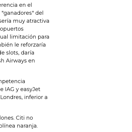
erencia en el
s "ganadores" del
sería muy atractiva
ropuertos
al limitación para
ién le reforzaría
e slots, daría
ish Airways en
ompetencia
de IAG y easyJet
Londres, inferior a
ones. Citi no
línea naranja.