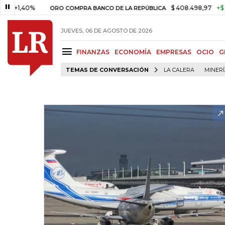
40%
$ 408.498,97
+$ 8.753,81
ORO COMPRA BANCO DE LA REPÚBLICA
JUEVES, 06 DE AGOSTO DE 2026
FINANZAS
ECONOMÍA
EMPRESAS
OCIO
G
TEMAS DE CONVERSACIÓN
LA CALERA
MINER