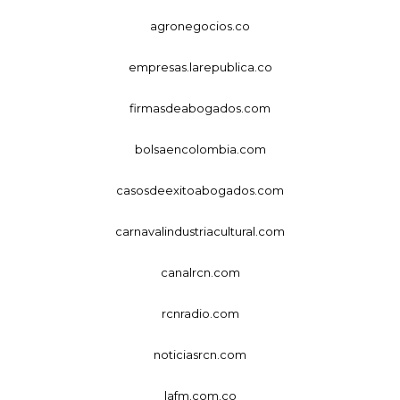
agronegocios.co
empresas.larepublica.co
firmasdeabogados.com
bolsaencolombia.com
casosdeexitoabogados.com
carnavalindustriacultural.com
canalrcn.com
rcnradio.com
noticiasrcn.com
lafm.com.co