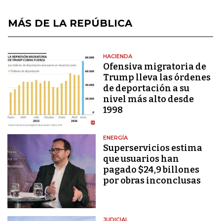
MÁS DE LA REPÚBLICA
HACIENDA
Ofensiva migratoria de
Trump lleva las órdenes
de deportación a su
nivel más alto desde
1998
ENERGÍA
Superservicios estima
que usuarios han
pagado $24,9 billones
por obras inconclusas
JUDICIAL