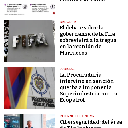
DEPORTE
El debate sobre la
gobernanza de la Fifa
sobrevivirá a la tregua
en la reunión de
Marruecos
JUDICIAL
La Procuraduría
intervino en sanción
que iba a imponer la
Superindustria contra
Ecopetrol
INTERNET ECONOMY
Ciberseguridad: del área