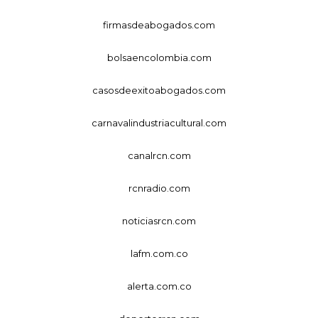
firmasdeabogados.com
bolsaencolombia.com
casosdeexitoabogados.com
carnavalindustriacultural.com
canalrcn.com
rcnradio.com
noticiasrcn.com
lafm.com.co
alerta.com.co