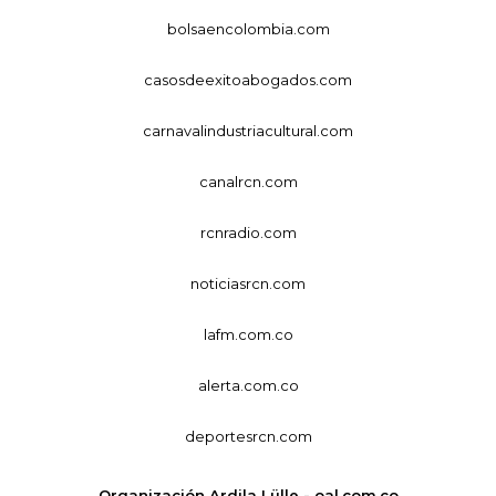
bolsaencolombia.com
casosdeexitoabogados.com
carnavalindustriacultural.com
canalrcn.com
rcnradio.com
noticiasrcn.com
lafm.com.co
alerta.com.co
deportesrcn.com
Organización Ardila Lülle - oal.com.co